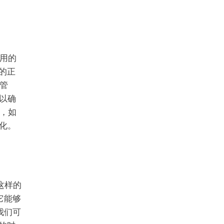
用的
的正
管
以确
，如
化。
这样的
它能够
我们可