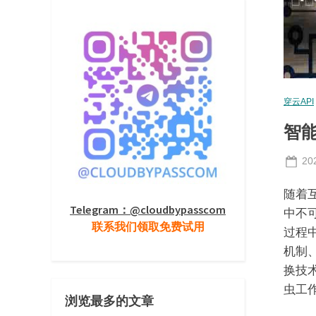
穿云API
智
Po
20
on
随着
Telegram：@cloudbypasscom
中不
联系我们领取免费试用
过程
机制
换技
虫工
浏览最多的文章