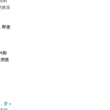
的时
切换策
，即使
PI和
，浏览
全，穿