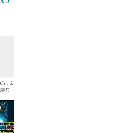
通无阻
力后，面
更容易保