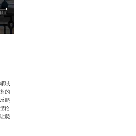
领域
务的
反爬
理轮
让爬