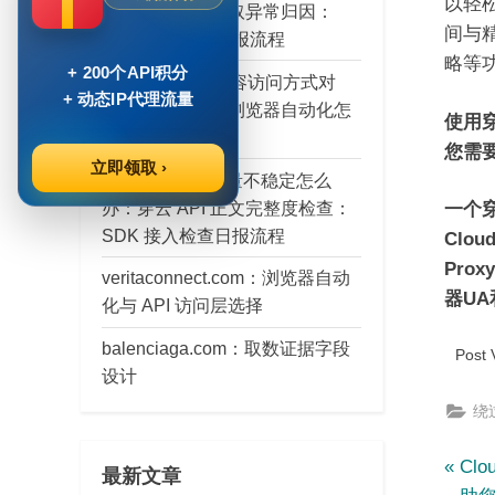
以轻
层：穿云 API 获取异常归因：
间与
SDK 接入检查日报流程
略等
+ 200个API积分
brainly.pl 公开内容访问方式对
+ 动态IP代理流量
比：穿云 API 与浏览器自动化怎
使用
么选
您需
立即领取 ›
AI Agent 输入质量不稳定怎么
办：穿云 API 正文完整度检查：
一个穿
SDK 接入检查日报流程
Clo
Pro
veritaconnect.com：浏览器自动
器UA
化与 API 访问层选择
balenciaga.com：取数证据字段
Post 
设计
绕过
文
P
Cl
最新文章