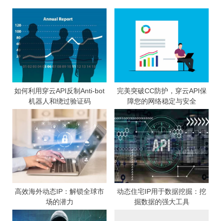
航
o
P
u
o
s
s
P
t
o
:
s
t
:
如何利用穿云API反制Anti-bot
完美突破CC防护，穿云API保
机器人和绕过验证码
障您的网络稳定与安全
高效海外动态IP：解锁全球市
动态住宅IP用于数据挖掘：挖
场的潜力
掘数据的强大工具