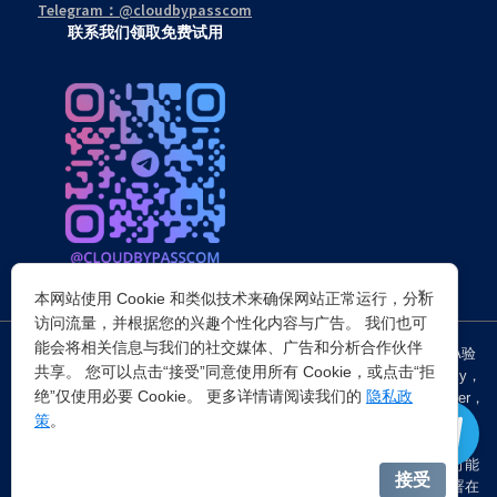
Telegram：@cloudbypasscom
联系我们领取免费试用
×
本网站使用 Cookie 和类似技术来确保网站正常运行，分析
访问流量，并根据您的兴趣个性化内容与广告。 我们也可
能会将相关信息与我们的社交媒体、广告和分析合作伙伴
突破所有反Anti-bot机器人检查，轻松
绕过cloudflare验证
、CAPTCHA验
共享。 您可以点击“接受”同意使用所有 Cookie，或点击“拒
证，WAF，CC防护和
Cloudflare爬虫验证
，并提供了HTTP API和Proxy，
绝”仅使用必要 Cookie。 更多详情请阅读我们的
隐私政
包括接口地址、请求参数、返回处理；以及
Cloudflare反爬虫
设置Referer，
策
。
浏览器UA和headless状态等各浏览器指纹设备特征。
注：穿云代理IP仅提供
国外动态代理IP
，在中国大陆IP环境下直连时可能
接受
会出现不稳定的情况，但您可以通过以下两种方式解决：一是将其部署在