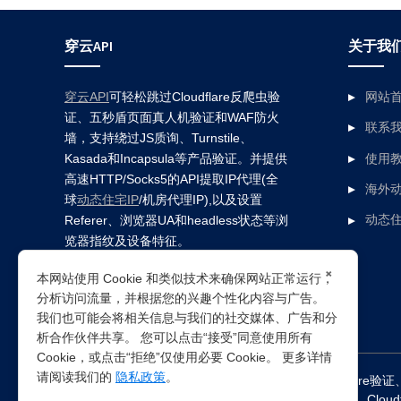
穿云API
关于我
穿云API
可轻松跳过Cloudflare反爬虫验
网站
证、五秒盾页面真人机验证和WAF防火
联系
墙，支持绕过JS质询、Turnstile、
Kasada和Incapsula等产品验证。并提供
使用
高速HTTP/Socks5的API提取IP代理(全
海外动
球
动态住宅IP
/机房代理IP),以及设置
Referer、浏览器UA和headless状态等浏
动态住
览器指纹及设备特征。
×
本网站使用 Cookie 和类似技术来确保网站正常运行，
分析访问流量，并根据您的兴趣个性化内容与广告。
我们也可能会将相关信息与我们的社交媒体、广告和分
析合作伙伴共享。 您可以点击“接受”同意使用所有
Cookie，或点击“拒绝”仅使用必要 Cookie。 更多详情
请阅读我们的
隐私政策
。
突破所有反Anti-bot机器人检查，轻松
绕过cloudflare验证
Clou