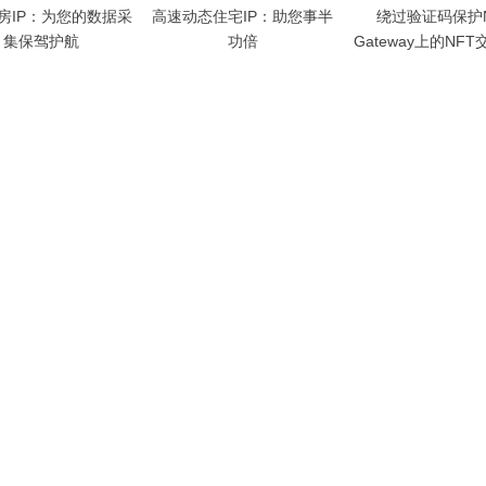
房IP：为您的数据采
高速动态住宅IP：助您事半
绕过验证码保护Ni
集保驾护航
功倍
Gateway上的NF