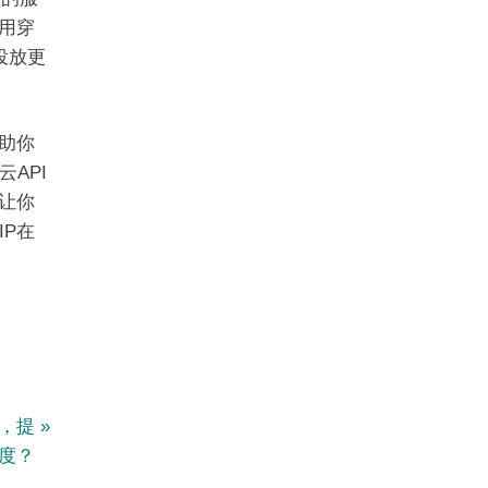
用穿
投放更
助你
API
让你
P在
P，提
度？