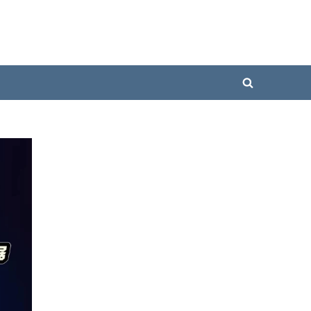
Toggle
search
form