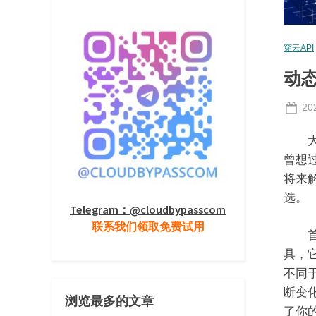
穿云API
动
Po
20
on
大家
曾想
将来
选。
Telegram：@cloudbypasscom
联系我们领取免费试用
首先
具，
不同
断变
浏览最多的文章
了你