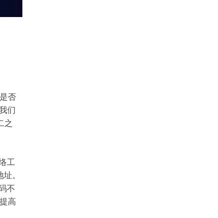
是否
我们
二之
络工
地址。
码不
提高