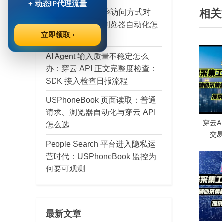
+ 动态IP代理流量
相关
v
brainly.pl 公开内容访问方式对
导
比：穿云 API 与浏览器自动化怎
i
立即领取 ›
么选
航
o
u
AI Agent 输入质量不稳定怎么
s
办：穿云 API 正文完整度检查：
P
SDK 接入检查日报流程
o
USPhoneBook 页面读取：普通
s
请求、浏览器自动化与穿云 API
t
穿云AP
怎么选
:
交
People Search 平台进入隐私运
Clou
营时代：USPhoneBook 监控为
何要可观测
最新文章