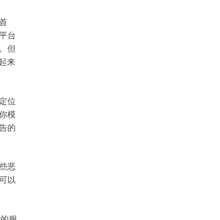
首
平台
。但
起来
定位
你模
告的
些恶
可以
P的服