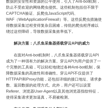
数据的安全性和资源的公平使用，引入了Anti-bot机制，
防止不受欢迎的网络爬虫侵扰。这些机制包括但不限于
CAPTCHA验证、反爬虫JavaScript代码、
WAF（WebApplicationFirewall）等。这些反爬虫措施使
得数据采集过程变得复杂且困难，传统的爬虫程序难以
绕过这些障碍，导致数据采集效率低下。
解决方案：八爪鱼采集器搭载穿云API的威力
在面对Anti-bot机制时，八爪鱼采集器搭载穿云API
成为了一种强有力的解决方案。穿云API为用户提供了一
个完整的工具箱，可以轻松地绕过各种Anti-bot机制，保
障数据采集的高效性和准确性。穿云API不仅提供了
HTTPAPI和Proxy功能，还包括详细的接口地址、请求参
数、返回数据的处理方式。此外，用户还可以设置
Referer、浏览器User-Agent以及其他浏览器指纹特征，
使得采集请求更加逼真，不易被检测。