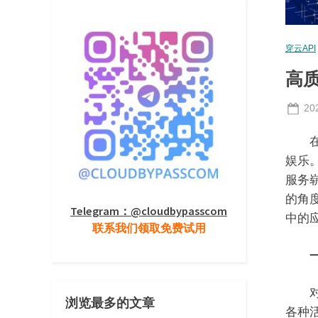
穿云API
高
Po
20
on
在数
娱乐
服务
的角
Telegram：@cloudbypasscom
中的
联系我们领取免费试用
对于
浏览最多的文章
各种