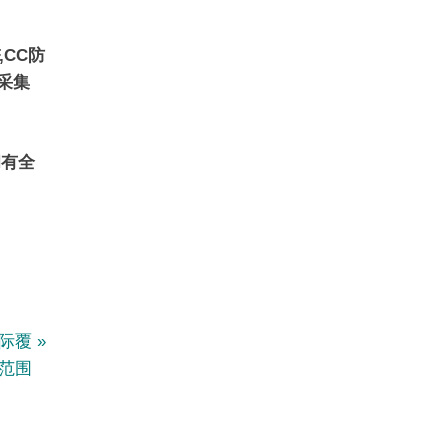
,CC防
页采集
拥有全
国际覆
范围