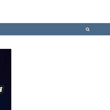
Toggle
search
form