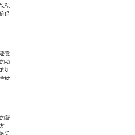
隐私
确保
恶意
的动
的加
全研
的营
方
解受