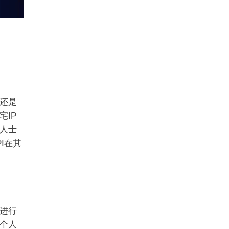
还是
IP
人士
I在其
进行
个人