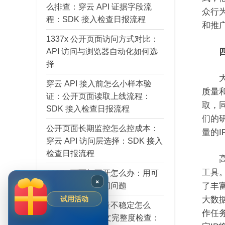
么排查：穿云 API 证据字段流
众行
程：SDK 接入检查日报流程
和推
1337x 公开页面访问方式对比：
API 访问与浏览器自动化如何选
四
择
大数
穿云 API 接入前怎么小样本验
质量
证：公开页面读取上线流程：
取，
SDK 接入检查日报流程
们的
公开页面长期监控怎么控成本：
量的
穿云 API 访问层选择：SDK 接入
检查日报流程
高质
工具
1337x 页面打不开怎么办：用可
×
观察字段判断访问问题
了丰
大数
试用活动
AI Agent 输入质量不稳定怎么
作任
办：穿云 API 正文完整度检查：