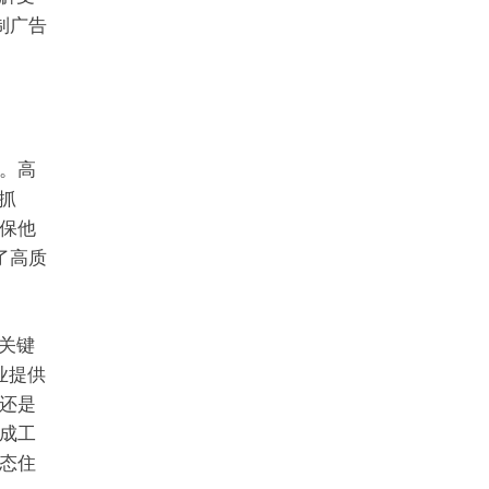
制广告
。高
抓
保他
了高质
关键
业提供
还是
成工
态住