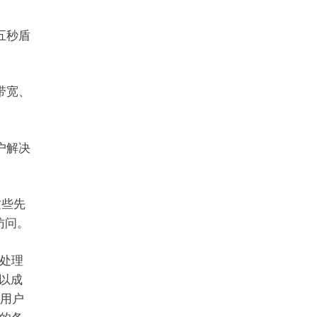
五秒盾
带宽、
户解决
这些先
访问。
处理
可以成
为用户