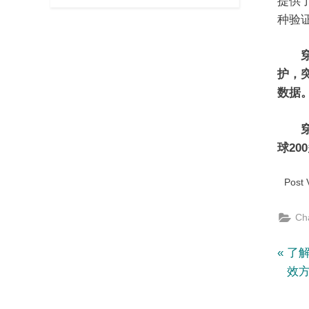
提供
种验
穿云A
护，突
数据
穿云
球20
Post 
Ch
文
P
了解
r
效
章
e
v