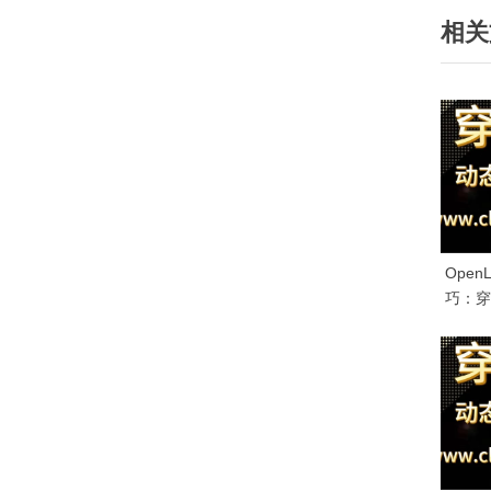
导
相关
i
航
o
u
s
P
o
s
t
:
Ope
巧：穿
助您轻