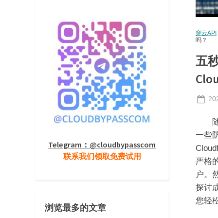
穿云API
吗？
五
Cl
Po
20
on
随着
一些防
Telegram：@cloudbypasscom
Clo
联系我们领取免费试用
严格
户。
探讨成
您轻
浏览最多的文章