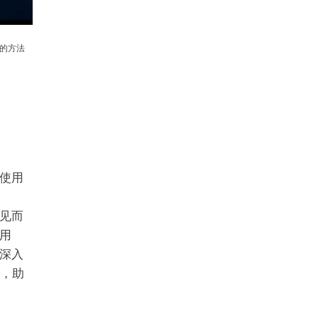
证的方法
使用
。
常见而
用
深入
案，助