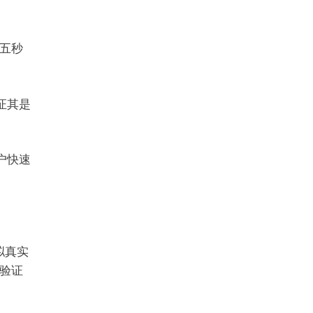
五秒
验证其是
户快速
拟真实
验证