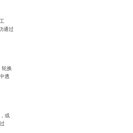
化工
成功通过
，轮换
中透
，或
过