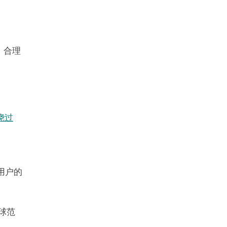
。合理
绕过
实用户的
球范