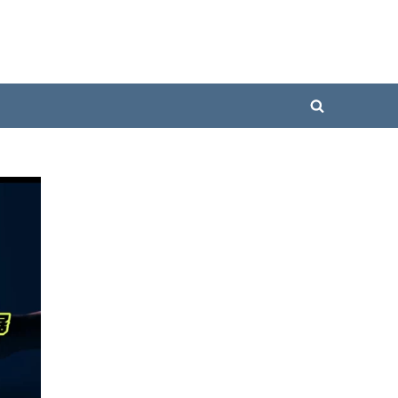
Toggle
search
form