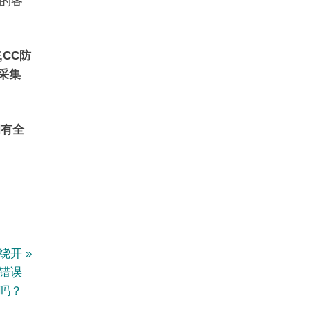
的各
,CC防
页采集
拥有全
何绕开
3错误
吗？