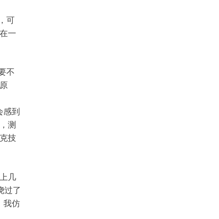
，可
在一
要不
原
会感到
，测
克技
上几
绕过了
，我仿