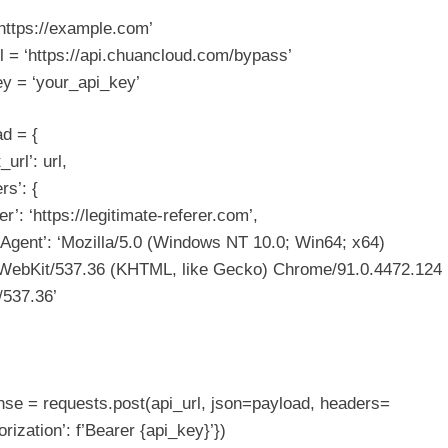
‘https://example.com’
l = ‘https://api.chuancloud.com/bypass’
ey = ‘your_api_key’
d = {
_url’: url,
rs’: {
er’: ‘https://legitimate-referer.com’,
-Agent’: ‘Mozilla/5.0 (Windows NT 10.0; Win64; x64)
WebKit/537.36 (KHTML, like Gecko) Chrome/91.0.4472.124
/537.36’
nse = requests.post(api_url, json=payload, headers=
orization’: f’Bearer {api_key}’})