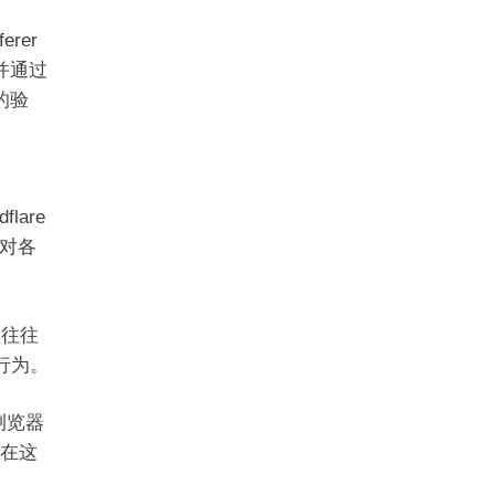
rer
，并通过
的验
are
对各
置往往
行为。
浏览器
I在这