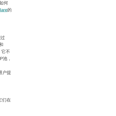
如何
lare
的
绕过
A和
。它不
IP池，
为用户提
它们在