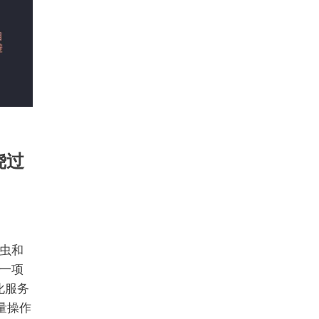
绕过
虫和
一项
化服务
量操作