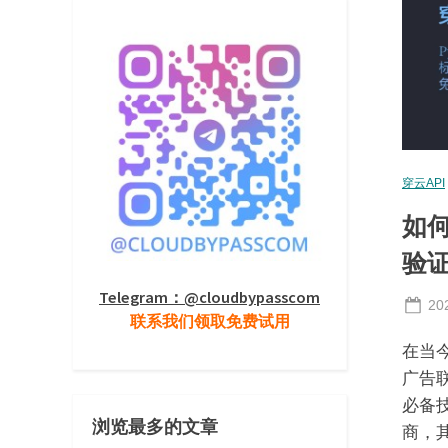
穿云API
如何
验
Telegram：@cloudbypasscom
Po
20
联系我们领取免费试用
on
在当
广告
必备技
浏览最多的文章
商，