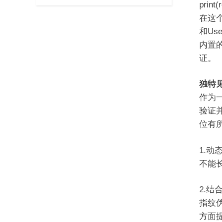
print(
在这个
和Us
内置的
证。
独特
作为一
验证
位有
1.动
不能长
2.结
指纹伪
方面