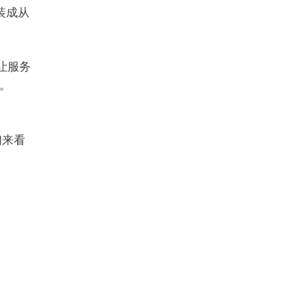
伪装成从
让服务
。
们来看