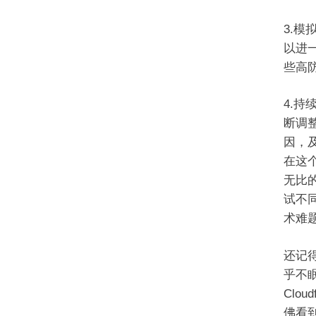
3.
以进
些高
4.
断调
因，
在这个
无比
试不
术难
还记
乎不
Clo
佛看