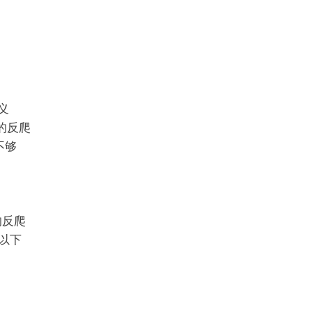
义
的反爬
不够
的反爬
。以下