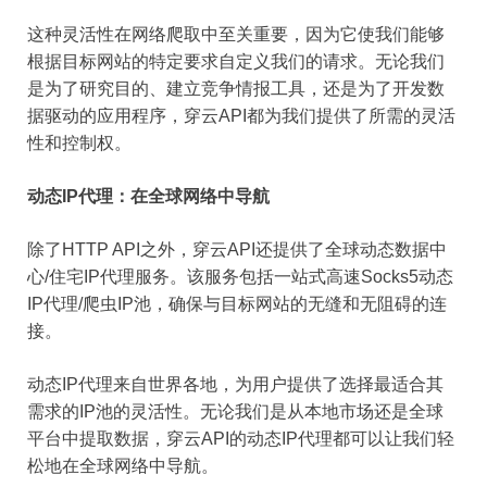
这种灵活性在网络爬取中至关重要，因为它使我们能够
根据目标网站的特定要求自定义我们的请求。无论我们
是为了研究目的、建立竞争情报工具，还是为了开发数
据驱动的应用程序，穿云API都为我们提供了所需的灵活
性和控制权。
动态IP代理：在全球网络中导航
除了HTTP API之外，穿云API还提供了全球动态数据中
心/住宅IP代理服务。该服务包括一站式高速Socks5动态
IP代理/爬虫IP池，确保与目标网站的无缝和无阻碍的连
接。
动态IP代理来自世界各地，为用户提供了选择最适合其
需求的IP池的灵活性。无论我们是从本地市场还是全球
平台中提取数据，穿云API的动态IP代理都可以让我们轻
松地在全球网络中导航。