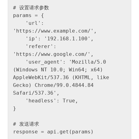
# 设置请求参数

params = {

    'url': 
'https://www.example.com/',

    'ip': '192.168.1.100',

    'referer': 
'https://www.google.com/',

    'user_agent': 'Mozilla/5.0 
(Windows NT 10.0; Win64; x64) 
AppleWebKit/537.36 (KHTML, like 
Gecko) Chrome/99.0.4844.84 
Safari/537.36',

    'headless': True,

}

# 发送请求

response = api.get(params)
