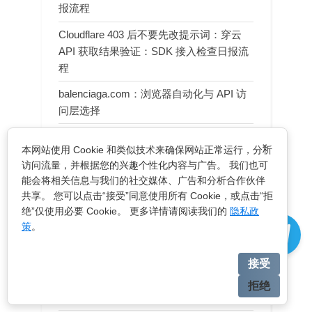
报流程
Cloudflare 403 后不要先改提示词：穿云
API 获取结果验证：SDK 接入检查日报流
程
balenciaga.com：浏览器自动化与 API 访
问层选择
Cloudflare Turnstile 访问失败怎么排查：穿
×
本网站使用 Cookie 和类似技术来确保网站正常运行，分析
云 API 证据字段流程：SDK 接入检查日报
访问流量，并根据您的兴趣个性化内容与广告。 我们也可
流程
能会将相关信息与我们的社交媒体、广告和分析合作伙伴
穿云 API 接入前怎么小样本验证：公开页
共享。 您可以点击“接受”同意使用所有 Cookie，或点击“拒
绝”仅使用必要 Cookie。 更多详情请阅读我们的
隐私政
面读取上线流程：SDK 接入检查日报流程
策
。
balenciaga.com：降低误报的页面变化告
警
接受
1337x 公开页面访问方式对比：API 访问
拒绝
与浏览器自动化如何选择