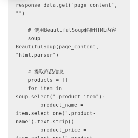
response_data.get("page_content", 
"")
    # 使用BeautifulSoup解析HTML内容
    soup = 
BeautifulSoup(page_content, 
"html.parser")
    # 提取商品信息
    products = []
    for item in 
soup.select(".product-item"):
        product_name = 
item.select_one(".product-
name").text.strip()
        product_price = 