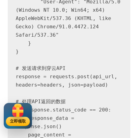
        "User-Agent": "Mozilla/5.0 
(Windows NT 10.0; Win64; x64) 
AppleWebKit/537.36 (KHTML, like 
Gecko) Chrome/91.0.4472.124 
Safari/537.36"
    }
}
# 发送请求到穿云API
response = requests.post(api_url, 
headers=headers, json=payload)
# 处理API返回的数据
if response.status_code == 200:
    response_data = 
立即领取
response.json()
    page_content = 