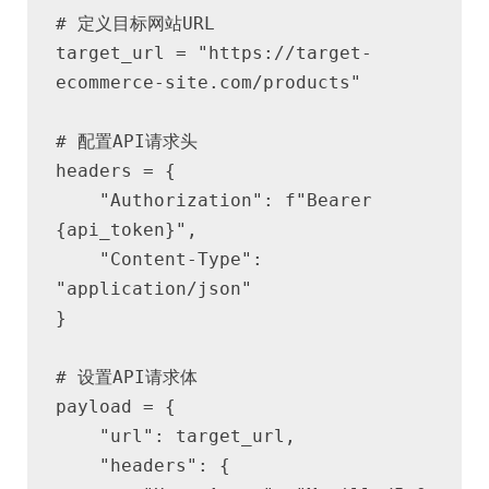
# 定义目标网站URL
target_url = "https://target-
ecommerce-site.com/products"
# 配置API请求头
headers = {
    "Authorization": f"Bearer 
{api_token}",
    "Content-Type": 
"application/json"
}
# 设置API请求体
payload = {
    "url": target_url,
    "headers": {