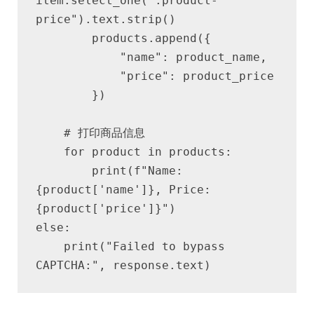
item.select_one(".product-
price").text.strip()
        products.append({
            "name": product_name,
            "price": product_price
        })
    # 打印商品信息
    for product in products:
        print(f"Name: 
{product['name']}, Price: 
{product['price']}")
else:
    print("Failed to bypass 
CAPTCHA:", response.text)