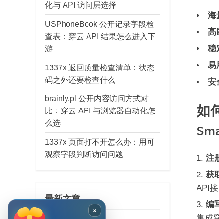
化与 API 访问层选择
海量
USPhoneBook 公开记录字段检
高
查表：穿云 API 结果怎么进入下
游
稳
易
1337x 返回质量检查清单：状态
码之外还要检查什么
安
brainly.pl 公开内容访问方式对
如
比：穿云 API 与浏览器自动化怎
么选
Sm
1337x 页面打不开怎么办：用可
观察字段判断访问问题
注
获取
API
最新文章
编
×
集成穿