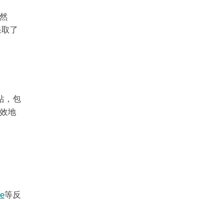
然
采取了
网站，包
有效地
e
等反