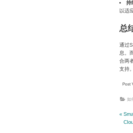
持
以适
总
通过S
息。而
合两
支持
Post 
如何
文
P
Sma
r
Cl
章
e