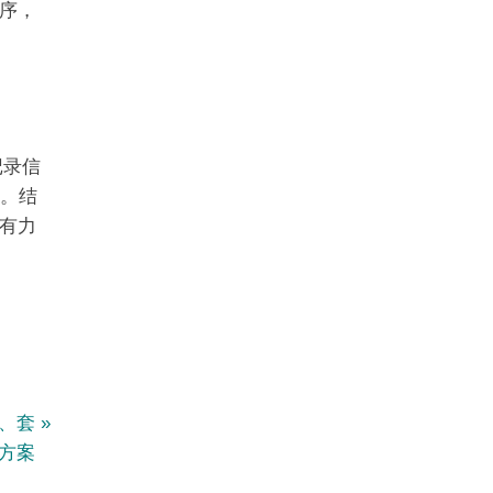
序，
记录信
器。结
有力
用、套
方案