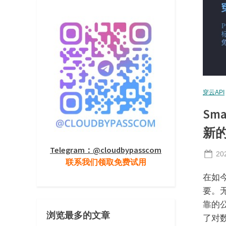
穿云API
Sm
新
Telegram：@cloudbypasscom
Po
20
联系我们领取免费试用
on
在如
要。
靠的
浏览最多的文章
了对数