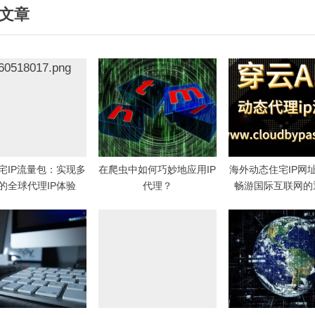
文章
t
P
o
s
t
:
宅IP流量包：实现多
在爬虫中如何巧妙地应用IP
海外动态住宅IP网
的全球代理IP体验
代理？
畅游国际互联网的