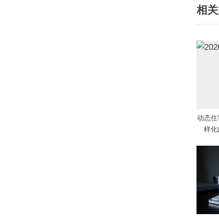
相关
v
导
i
航
o
u
s
P
o
s
t
动态住
:
样化