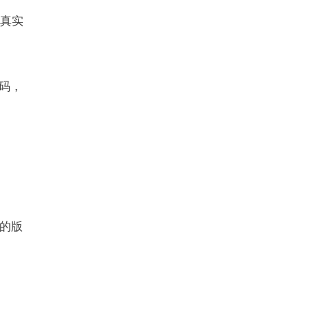
拟真实
码，
、
的版