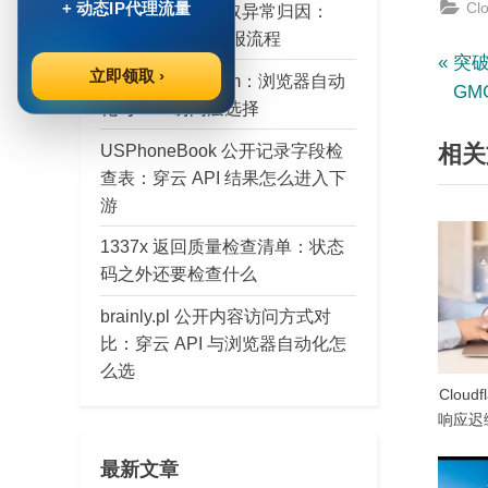
Cl
+ 动态IP代理流量
层：穿云 API 获取异常归因：
SDK 接入检查日报流程
文
P
突破 
立即领取 ›
veritaconnect.com：浏览器自动
r
GM
化与 API 访问层选择
章
e
相关
v
USPhoneBook 公开记录字段检
导
查表：穿云 API 结果怎么进入下
i
游
航
o
u
1337x 返回质量检查清单：状态
s
码之外还要检查什么
P
brainly.pl 公开内容访问方式对
o
比：穿云 API 与浏览器自动化怎
s
么选
t
Clou
:
响应迟
最新文章