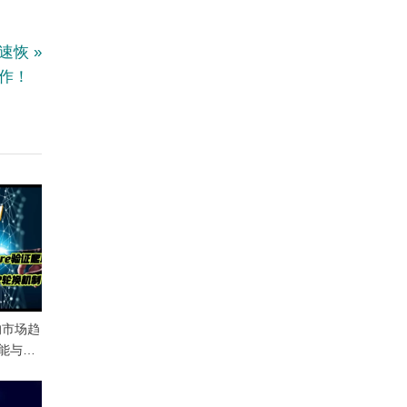
快速恢
作！
 的市场趋
能与
 验证有关