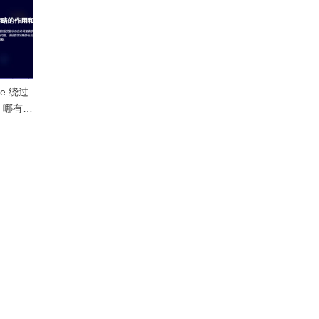
re 绕过
，哪有靠
？