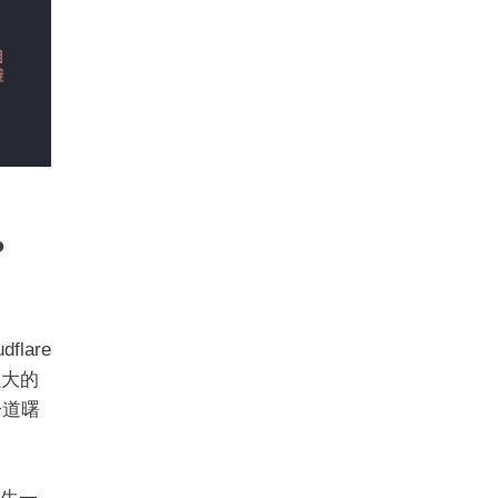
？
lare
强大的
一道曙