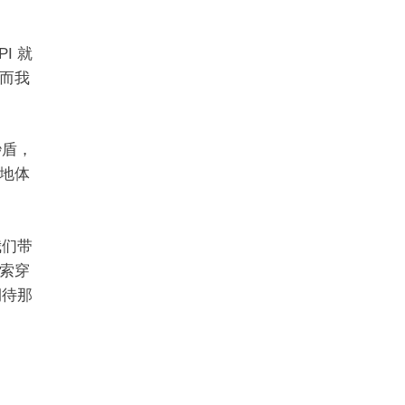
I 就
而我
秒盾，
地体
我们带
索穿
期待那