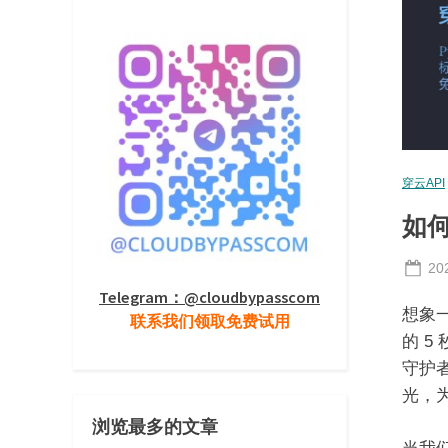
穿云API
如何
Po
20
on
Telegram：@cloudbypasscom
想象一
联系我们领取免费试用
的 
守护
光，
浏览最多的文章