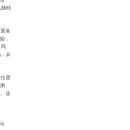
产生一
么独特
设置各
例如，
。同
码，从
往往需
检测
率。这
破
些问