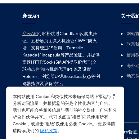
穿云API
关于我
穿云API
可轻松跳过Cloudflare反爬虫验
网站
证、五秒盾页面真人机验证和WAF防火
联系
墙，支持绕过JS质询、Turnstile、
Kasada和Incapsula等产品验证。并提供
使用
高速HTTP/Socks5的API提取IP代理(全
海外动
球
动态住宅IP
/机房代理IP),以及设置
Referer、浏览器UA和headless状态等浏
动态住
览器指纹及设备特征。
×
本网站使用 Cookie 和类似技术来确保网站正常运行，
分析访问流量，并根据您的兴趣个性化内容与广告。
我们也可能会将相关信息与我们的社交媒体、广告和分
析合作伙伴共享。 您可以点击“接受”同意使用所有
Cookie，或点击“拒绝”仅使用必要 Cookie。 更多详情
请阅读我们的
隐私政策
。
突破所有反Anti-bot机器人检查，轻松
绕过cloudflare验证
Clou