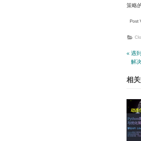
策略
Post 
Cl
文
P
遇到
r
解
章
e
相关
v
导
i
航
o
u
s
P
o
s