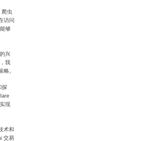
 爬虫
们在访问
们能够
的兴
，我
易策略。
和探
are
实现
的技术和
i 交易