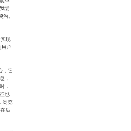
能继
我尝
的鸿沟。
段实现
实的用户
心，它
息，
时，
特征也
，浏览
器在后