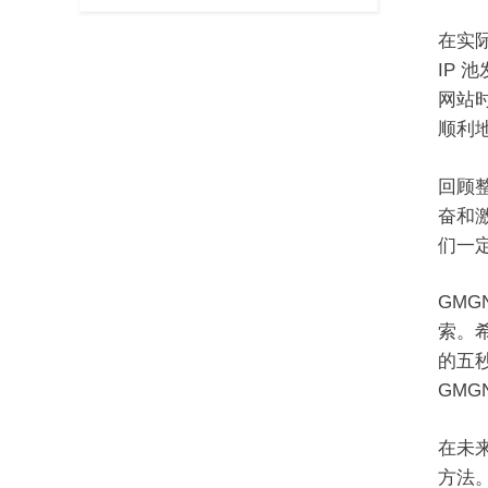
在实际
IP 
网站时
顺利
回顾
奋和
们一定
GMG
索。希
的五
GMG
在未来
方法。