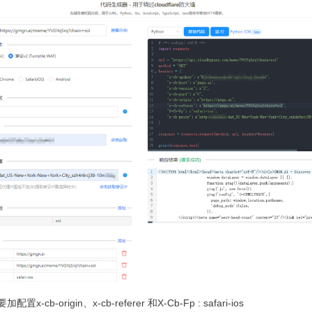
置x-cb-origin、x-cb-referer 和X-Cb-Fp : safari-ios