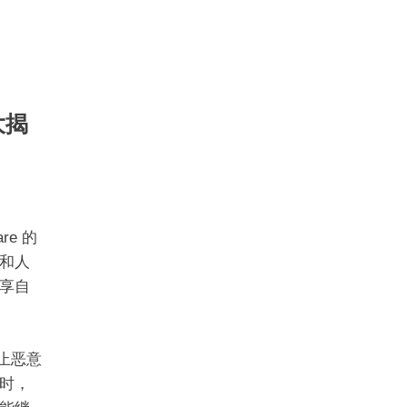
大揭
re 的
和人
享自
防止恶意
时，