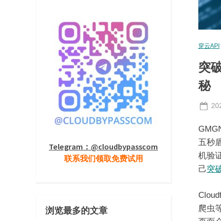
穿云API
突破
秘
Po
20
on
GMG
五秒
Telegram：@cloudbypasscom
机验
联系我们领取免费试用
己
突破 
Clo
爬虫
浏览最多的文章