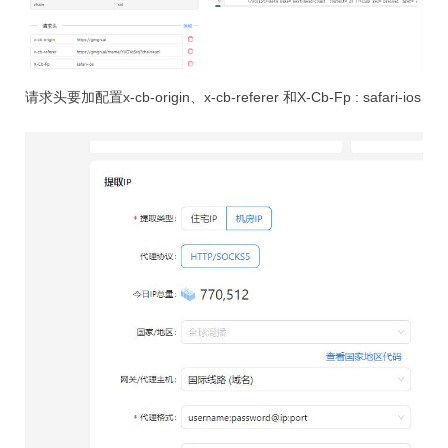
请求头要加配置x-cb-origin、x-cb-referer 和X-Cb-Fp : safari-ios