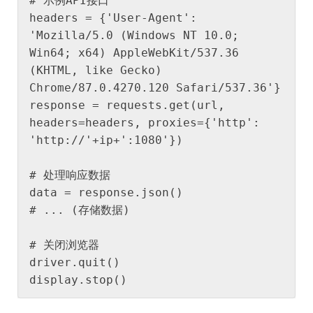
# 示例API接口

headers = {'User-Agent': 
'Mozilla/5.0 (Windows NT 10.0; 
Win64; x64) AppleWebKit/537.36 
(KHTML, like Gecko) 
Chrome/87.0.4270.120 Safari/537.36'}

response = requests.get(url, 
headers=headers, proxies={'http': 
'http://'+ip+':1080'})

# 处理响应数据

data = response.json()

# ... (存储数据)

# 关闭浏览器

driver.quit()
