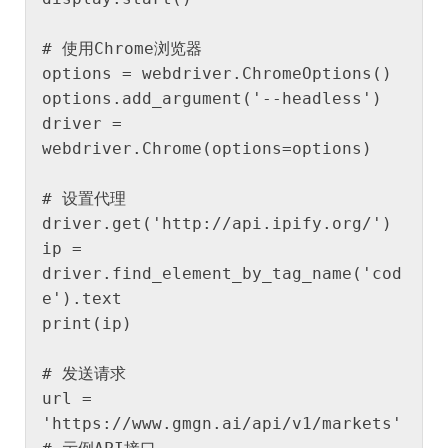
# 使用Chrome浏览器

options = webdriver.ChromeOptions()

options.add_argument('--headless')

driver = 
webdriver.Chrome(options=options)

# 设置代理

driver.get('http://api.ipify.org/')

ip = 
driver.find_element_by_tag_name('cod
e').text

print(ip)

# 发送请求

url = 
'https://www.gmgn.ai/api/v1/markets'  