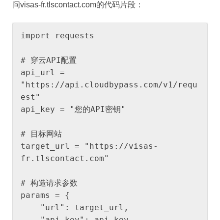
问visas-fr.tlscontact.com的代码片段：
import requests

# 穿云API配置

api_url = 
"https://api.cloudbypass.com/v1/requ
est"

api_key = "您的API密钥"

# 目标网站

target_url = "https://visas-
fr.tlscontact.com"

# 构造请求参数

params = {

    "url": target_url,

    "api_key": api_key,
