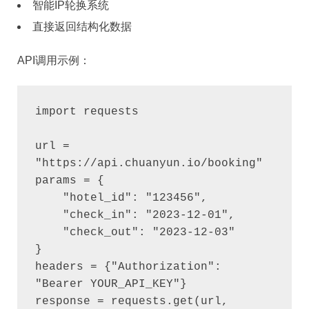
智能IP轮换系统
直接返回结构化数据
API调用示例：
import requests

url = 
"https://api.chuanyun.io/booking"

params = {

    "hotel_id": "123456",

    "check_in": "2023-12-01",

    "check_out": "2023-12-03"

}

headers = {"Authorization": 
"Bearer YOUR_API_KEY"}

response = requests.get(url, 