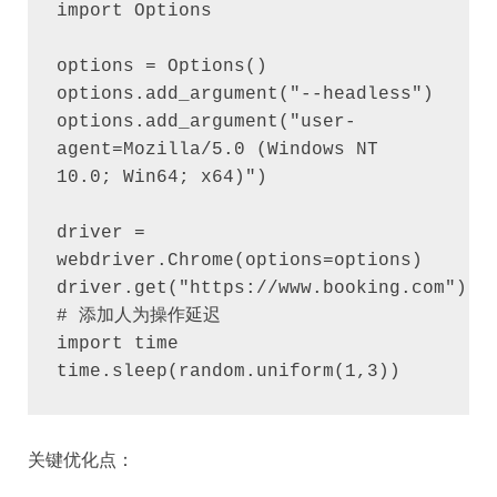
import Options

options = Options()

options.add_argument("--headless")

options.add_argument("user-
agent=Mozilla/5.0 (Windows NT 
10.0; Win64; x64)")

driver = 
webdriver.Chrome(options=options)

driver.get("https://www.booking.com")

# 添加人为操作延迟

import time

time.sleep(random.uniform(1,3))
关键优化点：