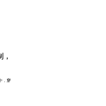
限制，
集中，
穿