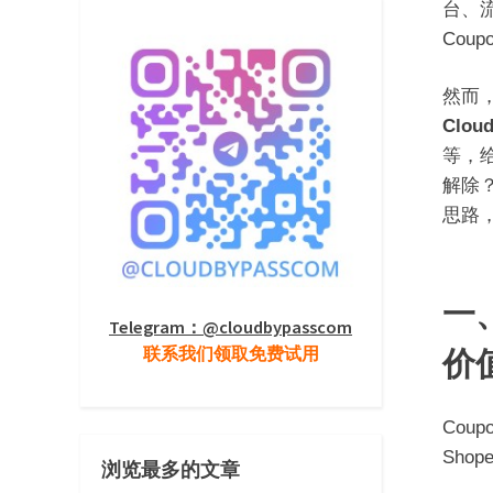
台、
Cou
然而，
Clo
等，给
解除？
思路
一、
Telegram：@cloudbypasscom
价
联系我们领取免费试用
Coup
Sho
浏览最多的文章