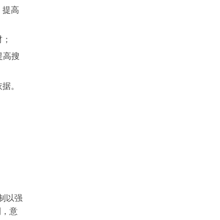
，提高
材；
提高搜
依据。
机制以强
机制，意