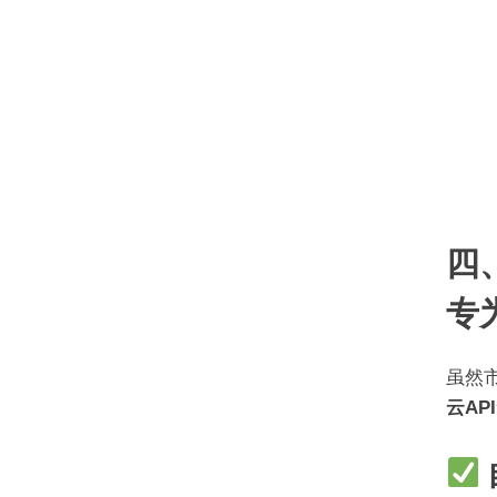
四、
专
虽然市
云API