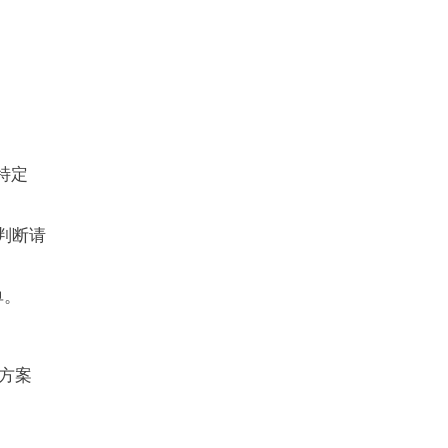
特定
息判断请
单。
方案