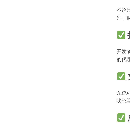
不论是
过，
开发
的代
系统可
状态