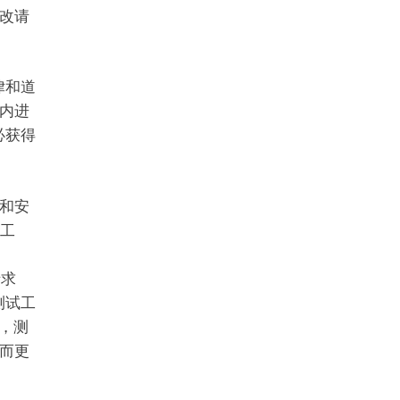
改请
法律和道
内进
必获得
和安
工
请求
测试工
，测
而更