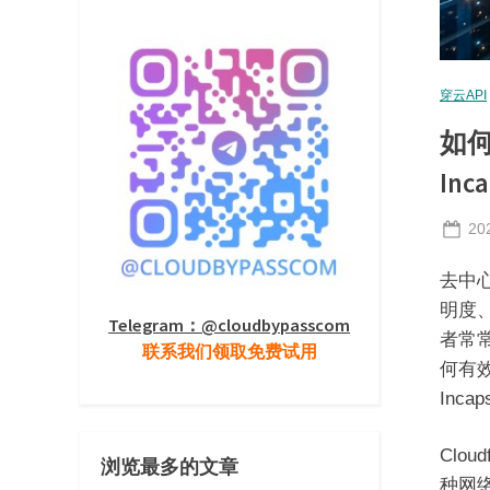
穿云API
如何
Inc
Po
20
on
去中
明度
Telegram：@cloudbypasscom
者常
联系我们领取免费试用
何有效
Inc
Clo
浏览最多的文章
种网络