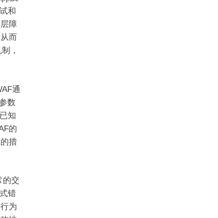
试和
一层障
，从而
机制，
WAF通
L参数
已知
AF的
应的措
常的交
式错
击行为