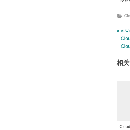
Post 
Cl
文
P
vis
r
Cl
章
e
Clo
v
导
相关
i
航
o
u
s
P
o
s
t
:
Cloud