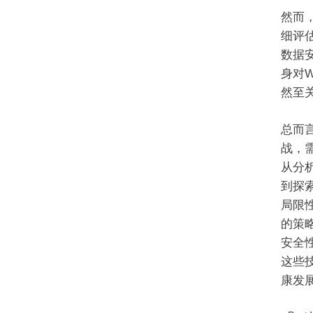
然而
细评
数据
身对
然至
总而言
战，
从分
到探
局限
的策
安全
这些
康发