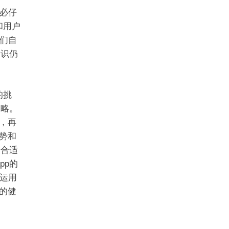
必仔
和用户
们自
知识仍
的挑
策略。
，再
势和
最合适
pp的
运用
态的健