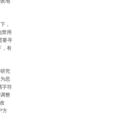
有效地
景下，
暴地禁用
需要寻
下，有
细研究
记为恶
感字符
以调整
改
P方