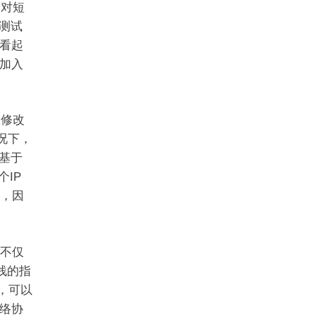
会对短
测试
看起
间加入
仅修改
况下，
基于
IP
要，因
F不仅
议栈的指
，可以
络协