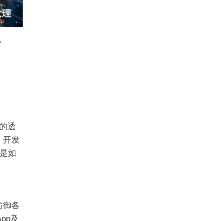
？
高的透
，开发
是如
地防御各
pp及