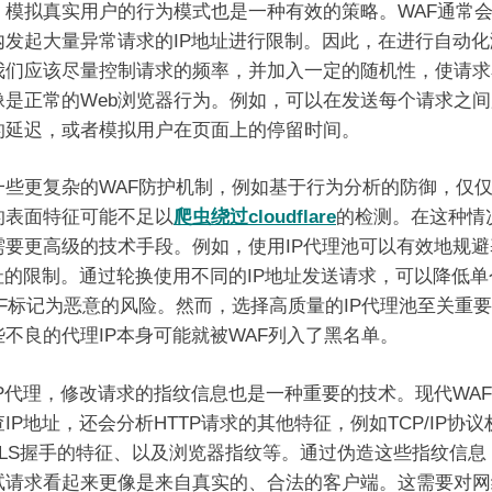
，模拟真实用户的行为模式也是一种有效的策略。WAF通常
内发起大量异常请求的IP地址进行限制。因此，在进行自动化
我们应该尽量控制请求的频率，并加入一定的随机性，使请求
像是正常的Web浏览器行为。例如，可以在发送每个请求之
的延迟，或者模拟用户在页面上的停留时间。
一些更复杂的WAF防护机制，例如基于行为分析的防御，仅
的表面特征可能不足以
爬虫绕过cloudflare
的检测。在这种情
需要更高级的技术手段。例如，使用IP代理池可以有效地规避
地址的限制。通过轮换使用不同的IP地址发送请求，可以降低单个
AF标记为恶意的风险。然而，选择高质量的IP代理池至关重
些不良的代理IP本身可能就被WAF列入了黑名单。
IP代理，修改请求的指纹信息也是一种重要的技术。现代WA
IP地址，还会分析HTTP请求的其他特征，例如TCP/IP协
TLS握手的特征、以及浏览器指纹等。通过伪造这些指纹信息
试请求看起来更像是来自真实的、合法的客户端。这需要对网