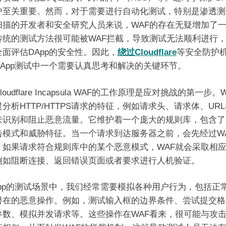
户至关重要。然而，对于需要进行自动化测试，特别是渗透测
扫描的开发者和安全研究人员来说，WAF的存在无疑增加了
传统的测试方法很可能被WAF拦截，导致测试无法顺利进行
全面评估DApp的安全性。因此，
绕过Cloudflare
等安全防护
DApp测试中一个需要认真思考和解决的关键环节。
loudflare Incapsula WAF的工作原理是应对挑战的第一步。
分析HTTP/HTTPS请求的特征，例如请求头、请求体、UR
来识别和阻止恶意流量。它维护着一个庞大的规则库，包含了
击模式和威胁特征。当一个请求到达服务器之前，会先经过W
。如果请求符合规则库中的某个恶意模式，WAF就会采取相
例如阻断连接、返回错误页面或者要求进行人机验证。
App的测试场景中，我们经常需要模拟各种用户行为，包括正
潜在的恶意操作。例如，测试输入框的边界条件、尝试提交格
参数、模拟并发请求等。这些操作在WAF看来，很可能与攻