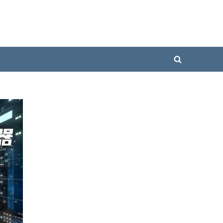
Toggle
search
form