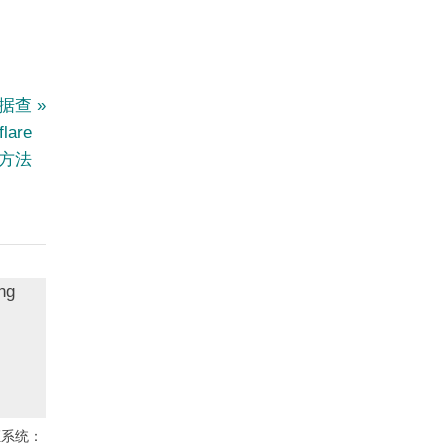
m数据查
are
AF方法
验证系统：