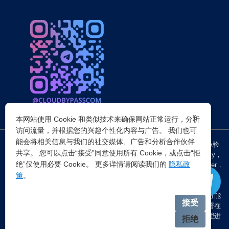
×
本网站使用 Cookie 和类似技术来确保网站正常运行，分析
访问流量，并根据您的兴趣个性化内容与广告。 我们也可
能会将相关信息与我们的社交媒体、广告和分析合作伙伴
突破所有反Anti-bot机器人检查，轻松
绕过cloudflare验证
、CAPTCHA验
共享。 您可以点击“接受”同意使用所有 Cookie，或点击“拒
证，WAF，CC防护和
Cloudflare爬虫验证
，并提供了HTTP API和Proxy，
绝”仅使用必要 Cookie。 更多详情请阅读我们的
隐私政
包括接口地址、请求参数、返回处理；以及
Cloudflare反爬虫
设置Referer，
策
。
浏览器UA和headless状态等各浏览器指纹设备特征。
注：穿云代理IP仅提供
国外动态代理IP
，在中国大陆IP环境下直连时可能
接受
会出现不稳定的情况，但您可以通过以下两种方式解决：一是将其部署在
香港等境外服务器上使用；二是在本地电脑端开启TUN模式的全局代理进
拒绝
行中转。