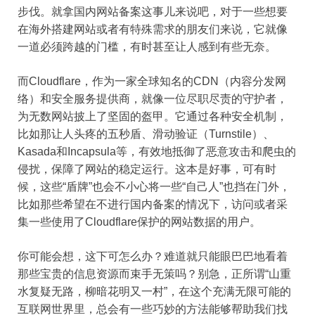
步伐。就拿国内网站备案这事儿来说吧，对于一些想要
在海外搭建网站或者有特殊需求的朋友们来说，它就像
一道必须跨越的门槛，有时甚至让人感到有些无奈。
而Cloudflare，作为一家全球知名的CDN（内容分发网
络）和安全服务提供商，就像一位尽职尽责的守护者，
为无数网站披上了坚固的盔甲。它通过各种安全机制，
比如那让人头疼的五秒盾、滑动验证（Turnstile）、
Kasada和Incapsula等，有效地抵御了恶意攻击和爬虫的
侵扰，保障了网站的稳定运行。这本是好事，可有时
候，这些“盾牌”也会不小心将一些“自己人”也挡在门外，
比如那些希望在不进行国内备案的情况下，访问或者采
集一些使用了Cloudflare保护的网站数据的用户。
你可能会想，这下可怎么办？难道就只能眼巴巴地看着
那些宝贵的信息资源而束手无策吗？别急，正所谓“山重
水复疑无路，柳暗花明又一村”，在这个充满无限可能的
互联网世界里，总会有一些巧妙的方法能够帮助我们找