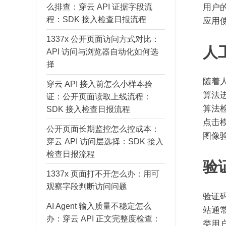
么排查：穿云 API 证据字段流
用户的
程：SDK 接入检查日报流程
应用
1337x 公开页面访问方式对比：
人
API 访问与浏览器自动化如何选
择
随着
穿云 API 接入前怎么小样本验
算法
证：公开页面读取上线流程：
算法
SDK 接入检查日报流程
点击
公开页面长期监控怎么控成本：
图像
穿云 API 访问层选择：SDK 接入
检查日报流程
验
1337x 页面打不开怎么办：用可
观察字段判断访问问题
验证
AI Agent 输入质量不稳定怎么
站通
办：穿云 API 正文完整度检查：
类用