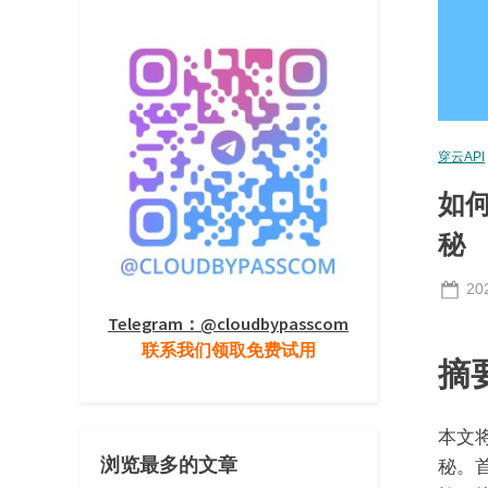
穿云API
如何
秘
Po
20
on
Telegram：@cloudbypasscom
联系我们领取免费试用
摘
本文将
浏览最多的文章
秘。