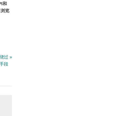
PI和
，浏览
绕过
术手段