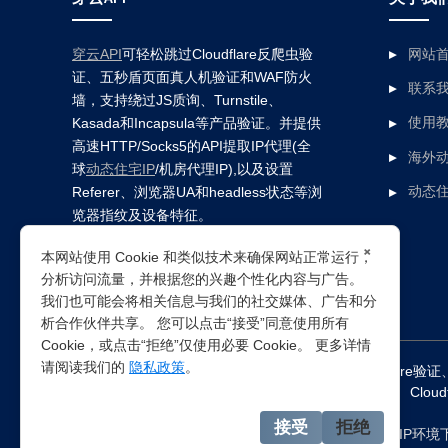
穿云API
可轻松跳过Cloudflare反爬虫验
网站
证、五秒盾页面真人机验证和WAF防火
联系
墙，支持绕过JS质询、Turnstile、
Kasada和Incapsula等产品验证。并提供
使用
高速HTTP/Socks5的API提取IP代理(全
海外动
球
动态住宅IP
/机房代理IP),以及设置
Referer、浏览器UA和headless状态等浏
动态住
览器指纹及设备特征。
×
本网站使用 Cookie 和类似技术来确保网站正常运行，
分析访问流量，并根据您的兴趣个性化内容与广告。
我们也可能会将相关信息与我们的社交媒体、广告和分
析合作伙伴共享。 您可以点击“接受”同意使用所有
Cookie，或点击“拒绝”仅使用必要 Cookie。 更多详情
请阅读我们的
隐私政策
。
突破所有反Anti-bot机器人检查，轻松
绕过cloudflare验证
Clou
接受
拒绝
注：穿云代理IP仅提供
国外动态代理IP
，在中国大陆IP环