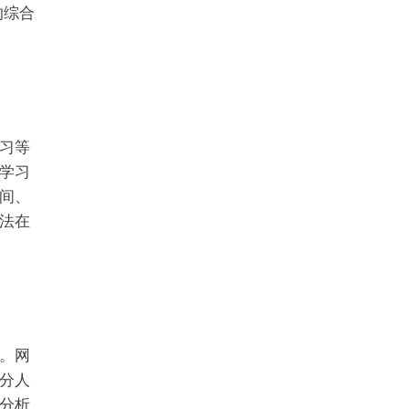
的综合
习等
学习
间、
法在
。网
分人
分析