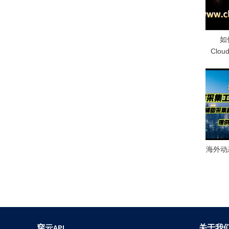
o
s
t
如
:
Clo
海外动
穿云API
关于我