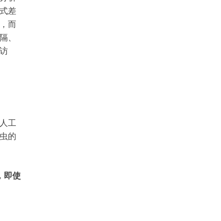
式差
，而
隔、
访
人工
虫的
，即使