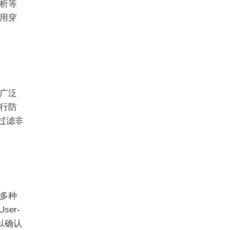
析等
用穿
广泛
行防
并过滤非
多种
er-
以确认