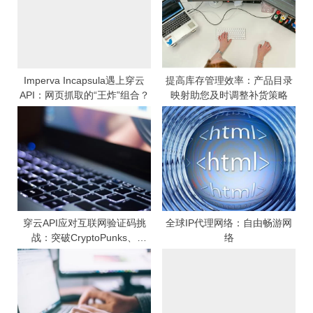
:
o
s
t
:
Imperva Incapsula遇上穿云
提高库存管理效率：产品目录
API：网页抓取的“王炸”组合？
映射助您及时调整补货策略
穿云API应对互联网验证码挑
全球IP代理网络：自由畅游网
战：突破CryptoPunks、
络
NBATopShot等平台限制