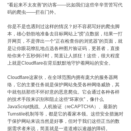
“看起来不太友善”的访客——比如我们这些辛辛苦苦写代
码的爬虫——拦在门外。
你是不是也遇到过这样的情况？好不容易写好的爬虫脚
本，雄心勃勃地准备去目标网站上“捞”点数据，结果一打
开网页，不是弹出一个“正在检查你的浏览器”的页面，就
是让你眼花缭乱地点选各种图片验证码，更甚者，直接
给你来个五秒倒计时，简直让人抓狂！这些，很大程度
上就是Cloudflare在背后默默地守护着网站的安全。
Cloudflare这家伙，在全球范围内拥有庞大的服务器网
络，它的主要任务就是保护网站免受各种网络威胁，其
中就包括那些不怀好意的恶意爬虫。它会通过各种各样
的技术手段来识别和阻止这些“坏家伙”，像什么
JavaScript挑战、人机验证（reCAPTCHA）、最新的
Turnstile机制等等，都是它的看家本领。这些安全措施对
于保护网站来说当然是好事，但对于我们这些正当的数
据需求者来说，简直就是一道道难以逾越的障碍。