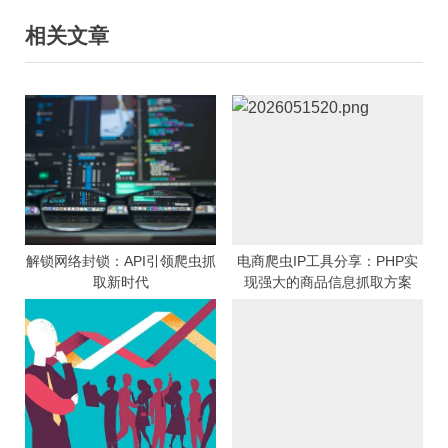
x
v
导
相关文章
t
i
航
P
o
o
u
s
s
t
P
:
o
s
t
:
解锁网络封锁：API引领爬虫抓
电商爬虫IP工具分享：PHP实
取新时代
现强大的商品信息抓取方案