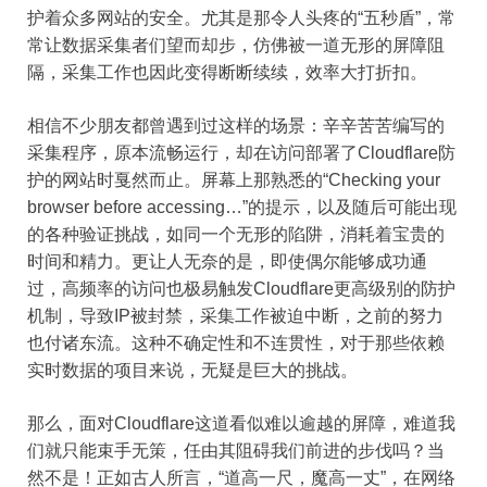
护着众多网站的安全。尤其是那令人头疼的“五秒盾”，常
常让数据采集者们望而却步，仿佛被一道无形的屏障阻
隔，采集工作也因此变得断断续续，效率大打折扣。
相信不少朋友都曾遇到过这样的场景：辛辛苦苦编写的
采集程序，原本流畅运行，却在访问部署了Cloudflare防
护的网站时戛然而止。屏幕上那熟悉的“Checking your
browser before accessing…”的提示，以及随后可能出现
的各种验证挑战，如同一个无形的陷阱，消耗着宝贵的
时间和精力。更让人无奈的是，即使偶尔能够成功通
过，高频率的访问也极易触发Cloudflare更高级别的防护
机制，导致IP被封禁，采集工作被迫中断，之前的努力
也付诸东流。这种不确定性和不连贯性，对于那些依赖
实时数据的项目来说，无疑是巨大的挑战。
那么，面对Cloudflare这道看似难以逾越的屏障，难道我
们就只能束手无策，任由其阻碍我们前进的步伐吗？当
然不是！正如古人所言，“道高一尺，魔高一丈”，在网络