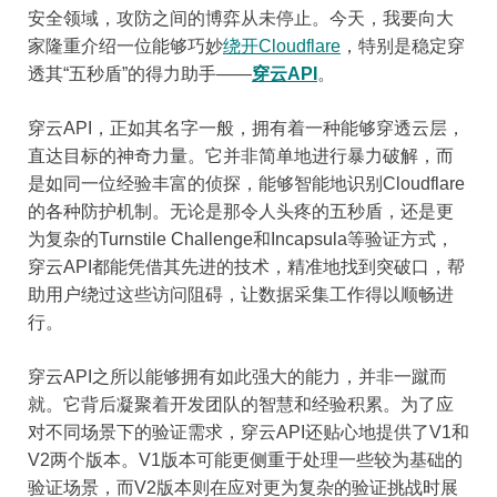
安全领域，攻防之间的博弈从未停止。今天，我要向大
家隆重介绍一位能够巧妙
绕开Cloudflare
，特别是稳定穿
透其“五秒盾”的得力助手——
穿云API
。
穿云API，正如其名字一般，拥有着一种能够穿透云层，
直达目标的神奇力量。它并非简单地进行暴力破解，而
是如同一位经验丰富的侦探，能够智能地识别Cloudflare
的各种防护机制。无论是那令人头疼的五秒盾，还是更
为复杂的Turnstile Challenge和Incapsula等验证方式，
穿云API都能凭借其先进的技术，精准地找到突破口，帮
助用户绕过这些访问阻碍，让数据采集工作得以顺畅进
行。
穿云API之所以能够拥有如此强大的能力，并非一蹴而
就。它背后凝聚着开发团队的智慧和经验积累。为了应
对不同场景下的验证需求，穿云API还贴心地提供了V1和
V2两个版本。V1版本可能更侧重于处理一些较为基础的
验证场景，而V2版本则在应对更为复杂的验证挑战时展