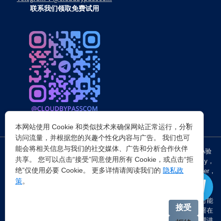
联系我们领取免费试用
×
本网站使用 Cookie 和类似技术来确保网站正常运行，分析
访问流量，并根据您的兴趣个性化内容与广告。 我们也可
能会将相关信息与我们的社交媒体、广告和分析合作伙伴
突破所有反Anti-bot机器人检查，轻松
绕过cloudflare验证
、CAPTCHA验
共享。 您可以点击“接受”同意使用所有 Cookie，或点击“拒
证，WAF，CC防护和
Cloudflare爬虫验证
，并提供了HTTP API和Proxy，
绝”仅使用必要 Cookie。 更多详情请阅读我们的
隐私政
包括接口地址、请求参数、返回处理；以及
Cloudflare反爬虫
设置Referer，
策
。
浏览器UA和headless状态等各浏览器指纹设备特征。
注：穿云代理IP仅提供
国外动态代理IP
，在中国大陆IP环境下直连时可能
接受
会出现不稳定的情况，但您可以通过以下两种方式解决：一是将其部署在
香港等境外服务器上使用；二是在本地电脑端开启TUN模式的全局代理进