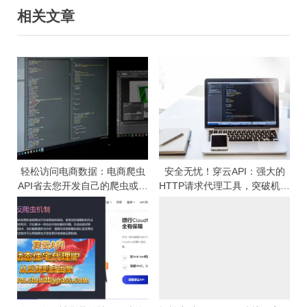
相关文章
航
t
o
P
u
o
s
s
P
t
o
:
s
t
:
轻松访问电商数据：电商爬虫
安全无忧！穿云API：强大的
API省去您开发自己的爬虫或解
HTTP请求代理工具，突破机器
析器
人验证