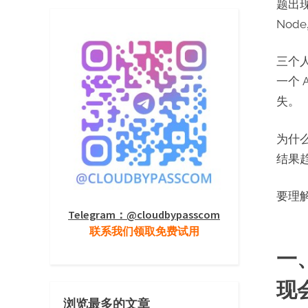
题出现
Nod
三个
一个 
失。
为什
结果
要理
Telegram：@cloudbypasscom
联系我们领取免费试用
一
现
浏览最多的文章