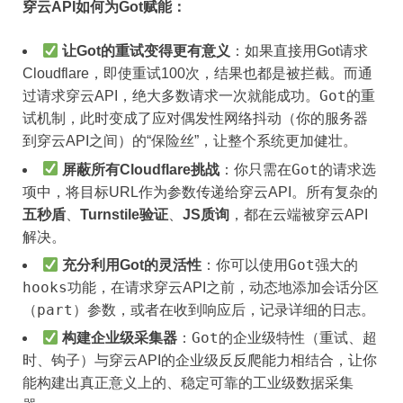
穿云API如何为Got赋能：
让Got的重试变得更有意义
：如果直接用Got请求
Cloudflare，即使重试100次，结果也都是被拦截。而通
Got
过请求穿云API，绝大多数请求一次就能成功。
的重
试机制，此时变成了应对偶发性网络抖动（你的服务器
到穿云API之间）的“保险丝”，让整个系统更加健壮。
Got
屏蔽所有Cloudflare挑战
：你只需在
的请求选
项中，将目标URL作为参数传递给穿云API。所有复杂的
五秒盾
、
Turnstile验证
、
JS质询
，都在云端被穿云API
解决。
Got
充分利用Got的灵活性
：你可以使用
强大的
hooks
功能，在请求穿云API之前，动态地添加会话分区
part
（
）参数，或者在收到响应后，记录详细的日志。
Got
构建企业级采集器
：
的企业级特性（重试、超
时、钩子）与穿云API的企业级反反爬能力相结合，让你
能构建出真正意义上的、稳定可靠的工业级数据采集