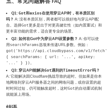
五、常见问题解答 FAQ
Got
axios
Q1:
和
在使用穿云API时，有本质区别
吗？
A: 没有本质区别，两者都可以很好地与穿云API配
Got
合。选择
更多是出于对更高健壮性（如内置重试）和
更丰富功能的需求，适合更专业的场景。
Q2: 如何在Got中为穿云API设置参数？
A: 你可以使
searchParams
用
选项来传递URL参数。例如：
got('https://api.cloudbypass.com/v1/fetch'
{ searchParams: { url: '...', apikey:
'...' } })
。
Got
TimeoutError
Q3: 穿云API能解决
遇到的
吗？
A: 它能解决因Cloudflare挑战导致的超时。但如果是你本
地网络到穿云API服务器之间的网络问题，或你设置的超
Got
时时间过短，仍可能触发超时，这时
的自动重试机制
就能派上用场。
结语