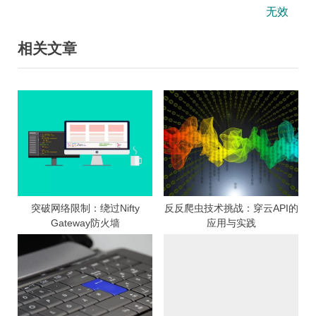
e
v
无效
导
x
i
相关文章
航
t
o
P
u
o
s
s
P
t
o
:
s
t
:
突破网络限制：绕过Nifty
反反爬虫技术挑战：穿云API的
Gateway防火墙
应用与实践