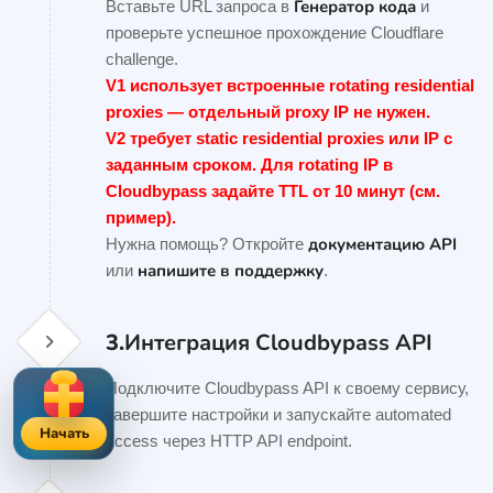
Генератор кода
Вставьте URL запроса в
и
проверьте успешное прохождение Cloudflare
challenge.
V1 использует встроенные rotating residential
proxies — отдельный proxy IP не нужен.
V2 требует static residential proxies или IP с
заданным сроком. Для rotating IP в
Cloudbypass задайте TTL от 10 минут (см.
пример).
документацию API
Нужна помощь? Откройте
напишите в поддержку
или
.
3.
Интеграция Cloudbypass API
Подключите Cloudbypass API к своему сервису,
завершите настройки и запускайте automated
Начать
access через HTTP API endpoint.