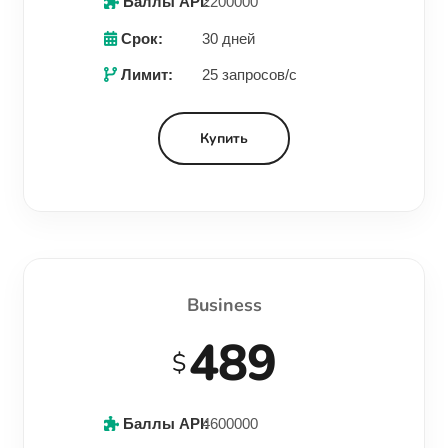
Баллы API:
2200000
Срок:
30 дней
Лимит:
25 запросов/с
Купить
Business
489
$
Баллы API:
4600000