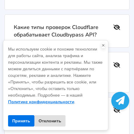
Какие типы проверок Cloudflare
обрабатывает Cloudbypass API?
×
Мы используем cookie и похожие технологии
для работы сайта, анализа трафика и
персонализации контента и рекламы. Мы также
В каком формате возвращаются
можем делиться данными с партнёрами по
результаты после подключения
соцсетям, рекламе и аналитике. Нажмите
Cloudbypass API?
«Принять», чтобы разрешить все cookie, или
«Отклонить», чтобы оставить только
необходимые. Подробнее — в нашей
Политике конфиденциальности
.
Как обеспечить стабильность при
высокой параллельности сбора
Принять
Отклонить
данных новостей и романов?