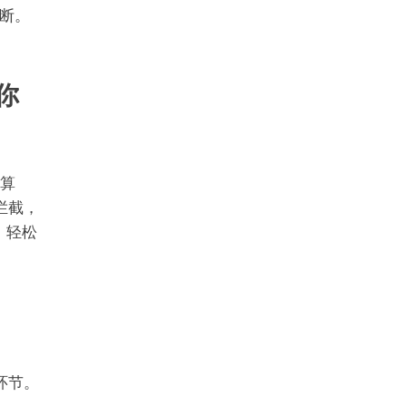
断。
你
效算
N拦截，
理，轻松
环节。