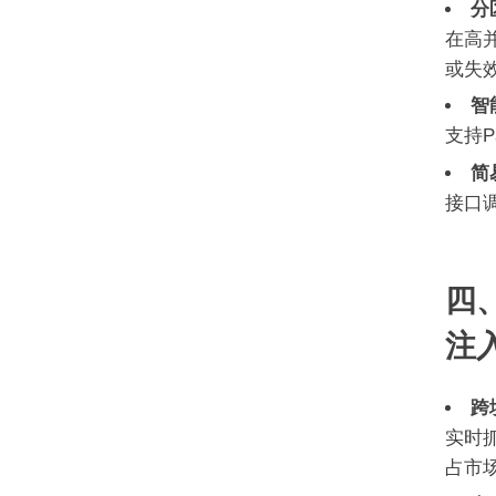
分
在高
或失
智
支持P
简
接口
四
注
跨
实时抓
占市