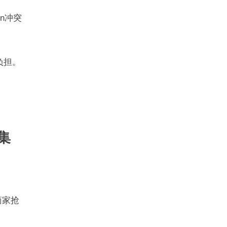
n冲突
负担。
集
商家抢