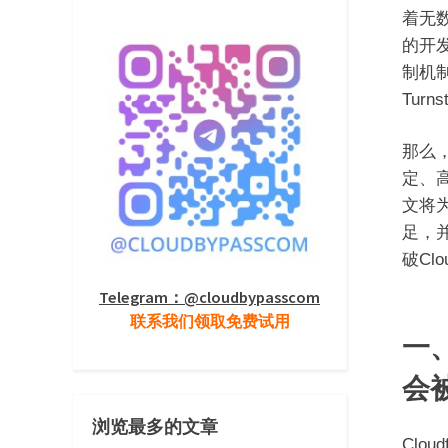
着无
的开发
制机制
Tur
那么
定、高
文将为
足，
破Cl
Telegram：@cloudbypasscom
联系我们领取免费试用
一、
会
浏览最多的文章
Clo