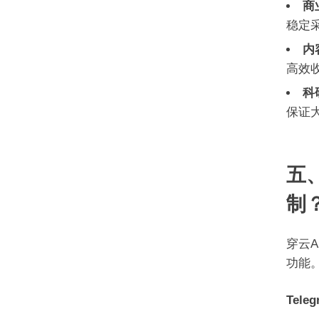
商
稳定
内
高效
科
保证
五、
制
穿云
功能
Tele