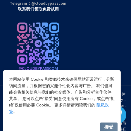
Telegram：@cloudbypasscom
联系我们领取免费试用
×
本网站使用 Cookie 和类似技术来确保网站正常运行，分析
访问流量，并根据您的兴趣个性化内容与广告。 我们也可
能会将相关信息与我们的社交媒体、广告和分析合作伙伴
突破所有反Anti-bot机器人检查，轻松
绕过cloudflare验证
、CAPTCHA验
共享。 您可以点击“接受”同意使用所有 Cookie，或点击“拒
证，WAF，CC防护和
Cloudflare爬虫验证
，并提供了HTTP API和Proxy，
绝”仅使用必要 Cookie。 更多详情请阅读我们的
隐私政
包括接口地址、请求参数、返回处理；以及
Cloudflare反爬虫
设置Referer，
策
。
浏览器UA和headless状态等各浏览器指纹设备特征。
注：穿云代理IP仅提供
国外动态代理IP
，在中国大陆IP环境下直连时可能
接受
会出现不稳定的情况，但您可以通过以下两种方式解决：一是将其部署在