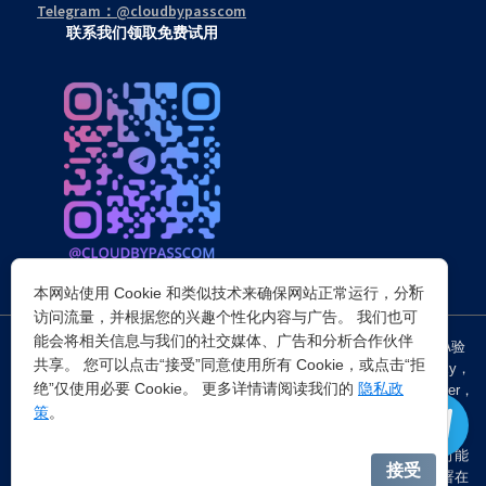
Telegram：@cloudbypasscom
联系我们领取免费试用
×
本网站使用 Cookie 和类似技术来确保网站正常运行，分析
访问流量，并根据您的兴趣个性化内容与广告。 我们也可
能会将相关信息与我们的社交媒体、广告和分析合作伙伴
突破所有反Anti-bot机器人检查，轻松
绕过cloudflare验证
、CAPTCHA验
共享。 您可以点击“接受”同意使用所有 Cookie，或点击“拒
证，WAF，CC防护和
Cloudflare爬虫验证
，并提供了HTTP API和Proxy，
绝”仅使用必要 Cookie。 更多详情请阅读我们的
隐私政
包括接口地址、请求参数、返回处理；以及
Cloudflare反爬虫
设置Referer，
策
。
浏览器UA和headless状态等各浏览器指纹设备特征。
注：穿云代理IP仅提供
国外动态代理IP
，在中国大陆IP环境下直连时可能
接受
会出现不稳定的情况，但您可以通过以下两种方式解决：一是将其部署在