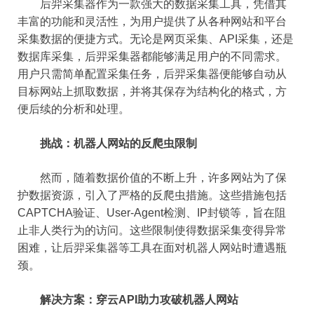
后羿采集器作为一款强大的数据采集工具，凭借其
丰富的功能和灵活性，为用户提供了从各种网站和平台
采集数据的便捷方式。无论是网页采集、API采集，还是
数据库采集，后羿采集器都能够满足用户的不同需求。
用户只需简单配置采集任务，后羿采集器便能够自动从
目标网站上抓取数据，并将其保存为结构化的格式，方
便后续的分析和处理。
挑战：机器人网站的反爬虫限制
然而，随着数据价值的不断上升，许多网站为了保
护数据资源，引入了严格的反爬虫措施。这些措施包括
CAPTCHA验证、User-Agent检测、IP封锁等，旨在阻
止非人类行为的访问。这些限制使得数据采集变得异常
困难，让后羿采集器等工具在面对机器人网站时遭遇瓶
颈。
解决方案：穿云API助力攻破机器人网站