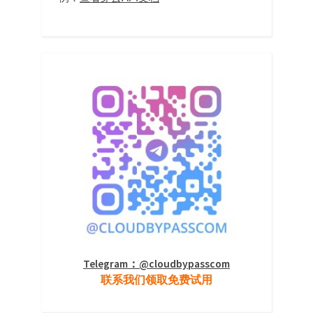
Telegram：@cloudbypasscom
联系我们领取免费试用