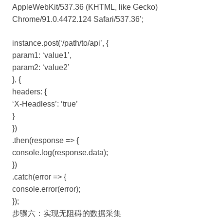
AppleWebKit/537.36 (KHTML, like Gecko)
Chrome/91.0.4472.124 Safari/537.36’;
instance.post(‘/path/to/api’, {
param1: ‘value1’,
param2: ‘value2’
}, {
headers: {
‘X-Headless’: ‘true’
}
})
.then(response => {
console.log(response.data);
})
.catch(error => {
console.error(error);
});
步骤六：实现无阻碍的数据采集