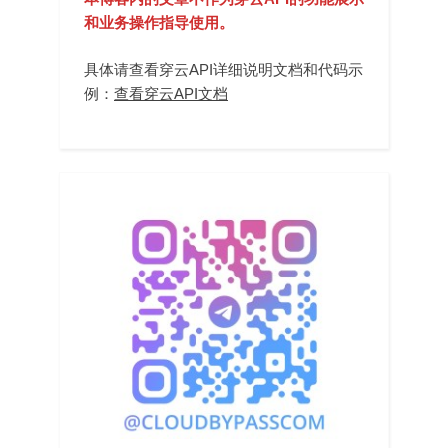
和业务操作指导使用。
具体请查看穿云API详细说明文档和代码示
例：
查看穿云API文档