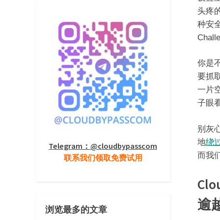
头疼
种安全
Cha
你是
要抓取
一片
子眼
别灰
地
绕过C
Telegram：@cloudbypasscom
而我
联系我们领取免费试用
Clo
逾
浏览最多的文章