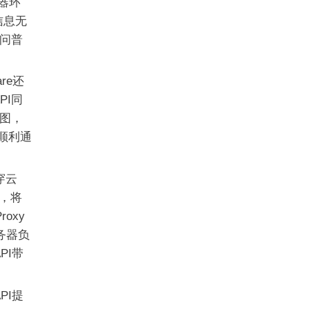
览器环
些信息无
问普
are还
PI同
图，
够顺利通
穿云
用，将
oxy
务器负
PI带
PI提