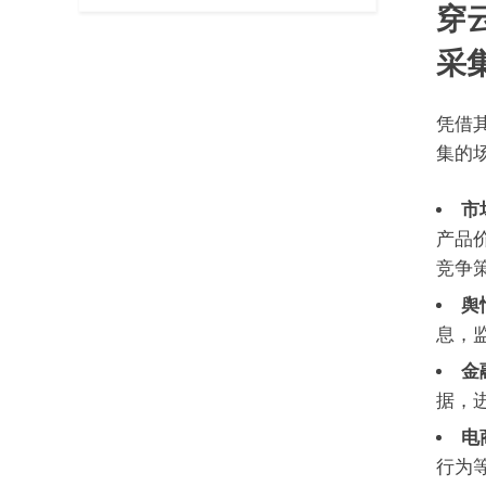
穿
采
凭借其
集的
市
产品
竞争
舆
息，
金
据，
电
行为