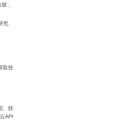
数据，
研究、
获取技
绍、技
API