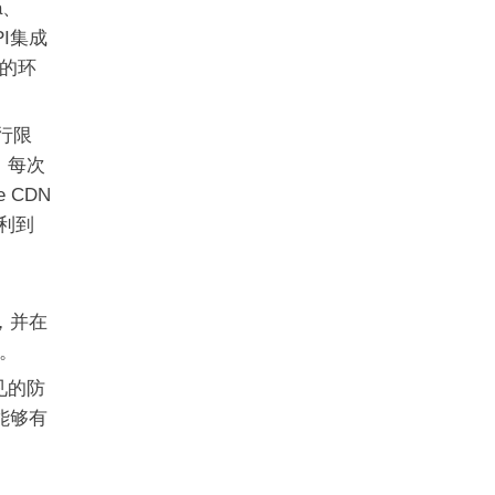
a、
I集成
的环
进行限
。每次
 CDN
顺利到
e，并在
。
常见的防
能够有