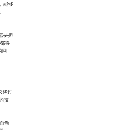
，能够
t
再需要担
切都将
的网
松绕过
进的技
自动