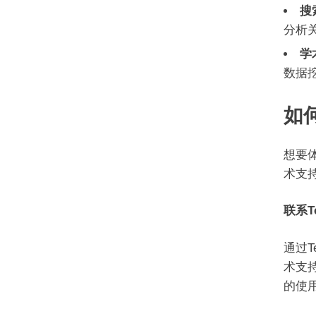
搜
分析
学
数据
如
想要
术支
联系Te
通过T
术支
的使