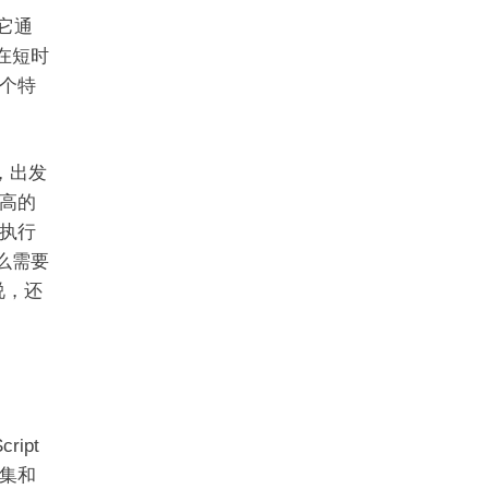
。它通
器在短时
个特
，出发
高的
执行
要么需要
说，还
ipt
集和