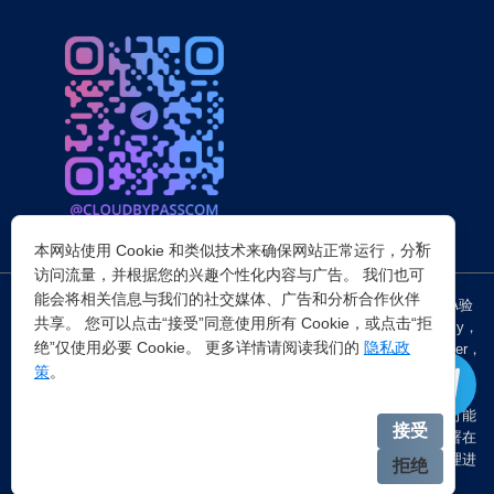
×
本网站使用 Cookie 和类似技术来确保网站正常运行，分析
访问流量，并根据您的兴趣个性化内容与广告。 我们也可
能会将相关信息与我们的社交媒体、广告和分析合作伙伴
突破所有反Anti-bot机器人检查，轻松
绕过cloudflare验证
、CAPTCHA验
共享。 您可以点击“接受”同意使用所有 Cookie，或点击“拒
证，WAF，CC防护和
Cloudflare爬虫验证
，并提供了HTTP API和Proxy，
绝”仅使用必要 Cookie。 更多详情请阅读我们的
隐私政
包括接口地址、请求参数、返回处理；以及
Cloudflare反爬虫
设置Referer，
策
。
浏览器UA和headless状态等各浏览器指纹设备特征。
注：穿云代理IP仅提供
国外动态代理IP
，在中国大陆IP环境下直连时可能
接受
会出现不稳定的情况，但您可以通过以下两种方式解决：一是将其部署在
香港等境外服务器上使用；二是在本地电脑端开启TUN模式的全局代理进
拒绝
行中转。