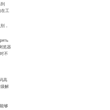
遇到
的在工
识别，
ять
的浏览器
对不
证码高
业级解
能够