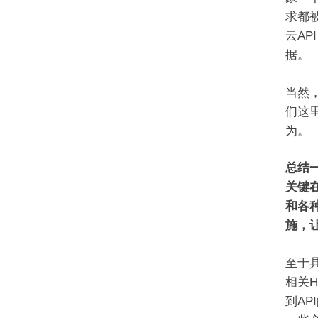
求都被
云A
据。
当然
们这
为。
总结一
关键
和各种
施，
至于具
相关
到AP