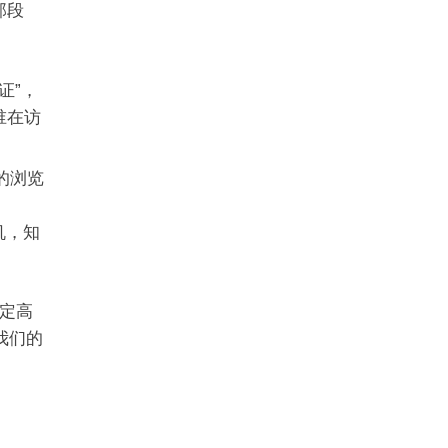
那段
证”，
谁在访
的浏览
机，知
稳定高
我们的