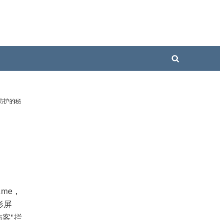
Toggle
search
form
重防护的秘
me，
形屏
客”拦