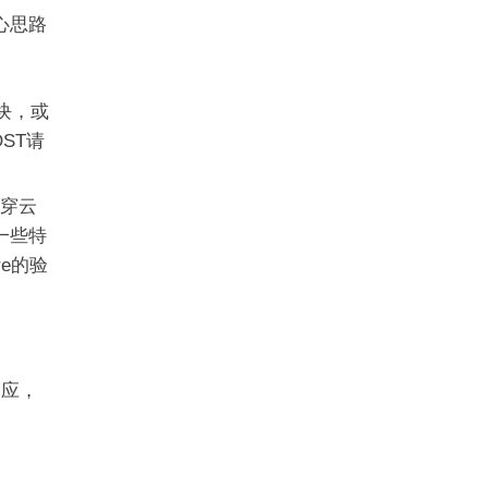
心思路
块，或
ST请
穿云
一些特
re的验
，
、
响应，