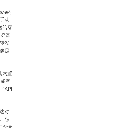
are的
手动
送给穿
浏览器
转发
觉像是
能内置
，或者
API
。这对
。想
每次请