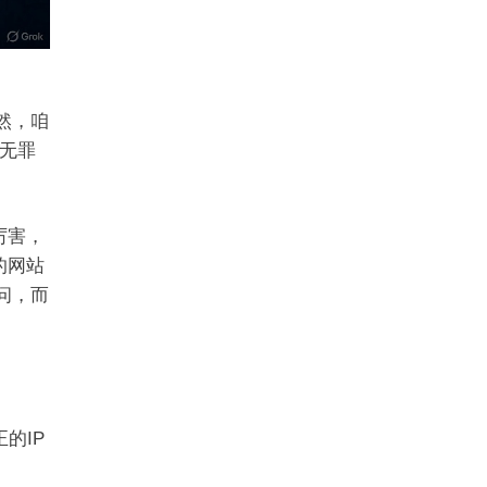
当然，咱
无罪
厉害，
的网站
问，而
的IP