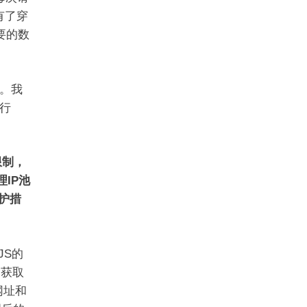
有了穿
要的数
。我
行
限制，
IP池
防护措
JS的
，获取
网址和