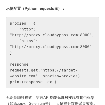
示例配置（Python requests库）：
proxies = {

    "http": 
"http://proxy.cloudbypass.com:8000",

    "https": 
"http://proxy.cloudbypass.com:8000"

}

response = 
requests.get("https://target-
website.com", proxies=proxies)

print(response.text)
无论是哪种模式，穿云API都能
无缝对接
现有爬虫框架
（如Scrapy、Selenium等），大幅提升数据采集效率。