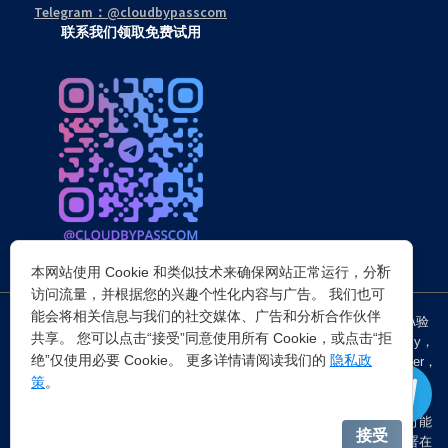
Telegram：@cloudbypasscom
联系我们领取免费试用
×
本网站使用 Cookie 和类似技术来确保网站正常运行，分析
访问流量，并根据您的兴趣个性化内容与广告。 我们也可
能会将相关信息与我们的社交媒体、广告和分析合作伙伴
突破所有反Anti-bot机器人检查，轻松
绕过cloudflare验证
、CAPTCHA验
共享。 您可以点击“接受”同意使用所有 Cookie，或点击“拒
证，WAF，CC防护和
Cloudflare爬虫验证
，并提供了HTTP API和Proxy，
绝”仅使用必要 Cookie。 更多详情请阅读我们的
隐私政
包括接口地址、请求参数、返回处理；以及
Cloudflare反爬虫
设置Referer，
策
。
浏览器UA和headless状态等各浏览器指纹设备特征。
注：穿云代理IP仅提供
国外动态代理IP
，在中国大陆IP环境下直连时可能
接受
会出现不稳定的情况，但您可以通过以下两种方式解决：一是将其部署在