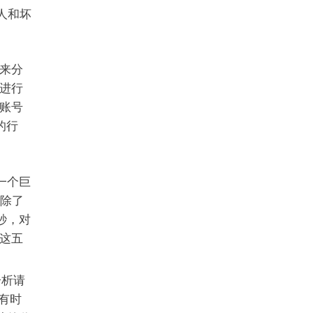
人和坏
来分
进行
账号
的行
一个巨
[移除了
秒，对
这五
分析请
但有时