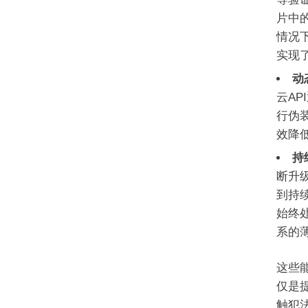
片中
情况
实现了
动
云A
行伪
效降
持
断升
到持
始终
系的
这些
仅是
触犯