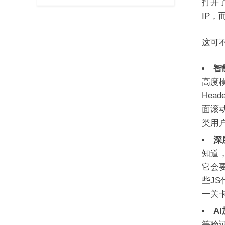
打开
IP
这可
智
高度模
Hea
面滚
类用
深
知道
它会
些J
一关
A
等验