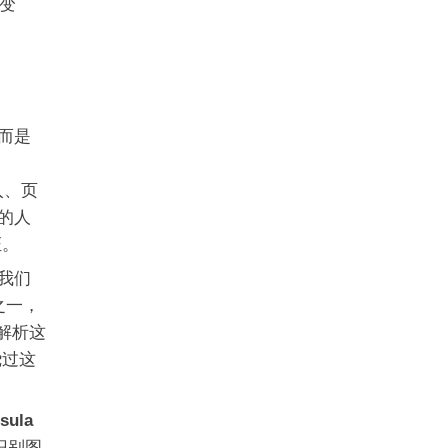
变
而是
入、页
的人
证。
我们
之一，
解析这
绕过这
sula
识别图