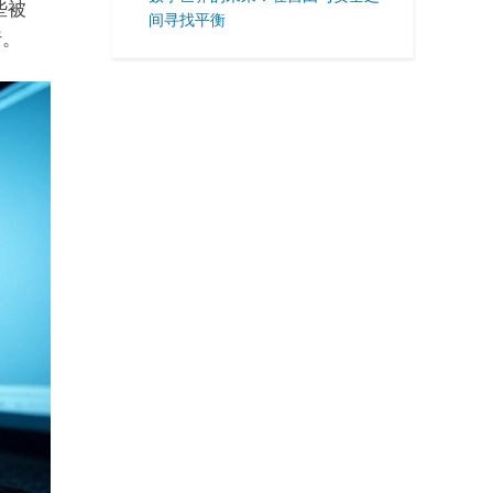
些被
间寻找平衡
行。