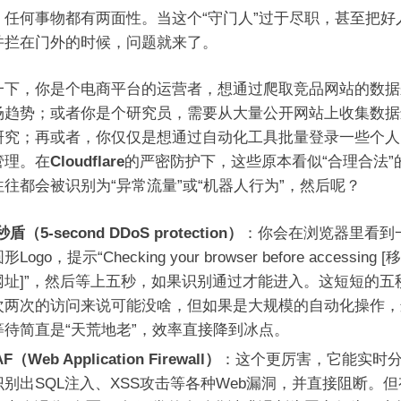
，任何事物都有两面性。当这个“守门人”过于尽职，甚至把好
并拦在门外的时候，问题就来了。
一下，你是个电商平台的运营者，想通过爬取竞品网站的数据
场趋势；或者你是个研究员，需要从大量公开网站上收集数据
研究；再或者，你仅仅是想通过自动化工具批量登录一些个人
管理。在
Cloudflare
的严密防护下，这些原本看似“合理合法”
往往都会被识别为“异常流量”或“机器人行为”，然后呢？
盾（5-second DDoS protection）
：你会在浏览器里看到
Logo，提示“Checking your browser before accessing 
网址]”，然后等上五秒，如果识别通过才能进入。这短短的五
次两次的访问来说可能没啥，但如果是大规模的自动化操作，
等待简直是“天荒地老”，效率直接降到冰点。
F（Web Application Firewall）
：这个更厉害，它能实时
识别出SQL注入、XSS攻击等各种Web漏洞，并直接阻断。