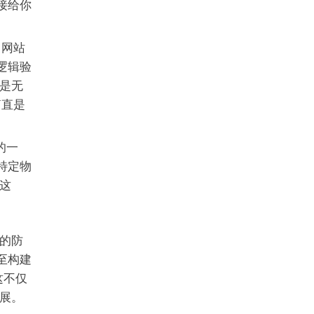
接给你
，网站
或逻辑验
是无
简直是
的一
特定物
这
的防
至构建
这不仅
展。