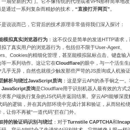
了一扇全新的大门。它不像传统的代理或者VPN那样简单地改
，而是通过一系列复杂而精妙的技术，
“直接打开网页”
。
不是说说而已，它背后的技术原理非常值得我们深入探讨：
能模拟真实浏览器行为
：这不仅仅是简单的发送HTTP请求，
拟了真实用户的浏览器行为，包括但不限于User-Agent、
ders、Cookies的精细化管理，甚至能模拟鼠标点击、键盘输
动等一系列动作。这让它在
Cloudflare
的眼中，与一个活生生
户几乎无异，自然也就很少触发那些严苛的JS质询或人机验
层解析与绕过JavaScript质询
：这是穿云API的杀手锏之一。
，
JavaScript质询
是Cloudflare用于识别机器人最有效的方式
要求客户端执行复杂的JS代码并返回结果。穿云API能够深度
S代码的逻辑，并在其内部环境中完成计算和验证，从而轻松
卡，让你不再被“一道代码”拦在门外。
I加持的验证码识别与绕过
：对于
Turnstile CAPTCHA
和
Incap
证码，穿云API结合了先进的AI识别技术。它能够像人眼一样