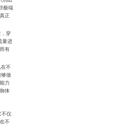
些极端
真正
求，穿
流量进
而有
也在不
能够做
能力
御体
它不仅
在不