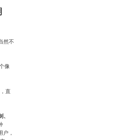
钥
当然不
个像
，直
制、
种
用户，