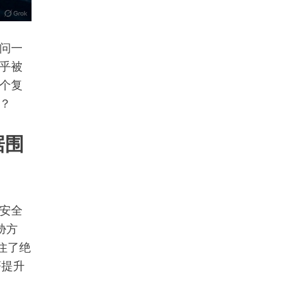
问一
乎被
个复
？
据围
和安全
胁方
住了绝
著提升