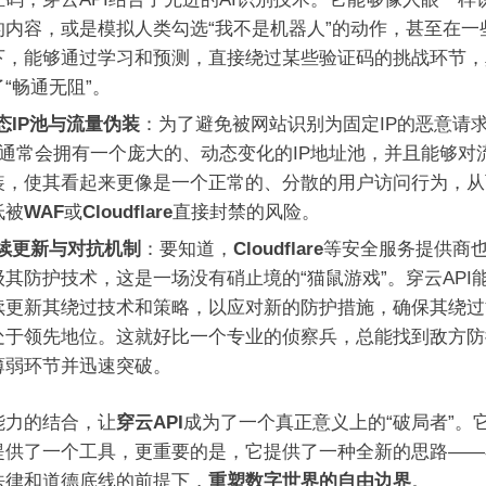
的内容，或是模拟人类勾选“我不是机器人”的动作，甚至在一
下，能够通过学习和预测，直接绕过某些验证码的挑战环节，
“畅通无阻”。
态IP池与流量伪装
：为了避免被网站识别为固定IP的恶意请
PI通常会拥有一个庞大的、动态变化的IP地址池，并且能够对
装，使其看起来更像是一个正常的、分散的用户访问行为，从
低被
WAF
或
Cloudflare
直接封禁的风险。
续更新与对抗机制
：要知道，
Cloudflare
等安全服务提供商
级其防护技术，这是一场没有硝止境的“猫鼠游戏”。穿云API
续更新其绕过技术和策略，以应对新的防护措施，确保其绕过
处于领先地位。这就好比一个专业的侦察兵，总能找到敌方防
薄弱环节并迅速突破。
能力的结合，让
穿云API
成为了一个真正意义上的“破局者”。
提供了一个工具，更重要的是，它提供了一种全新的思路——
法律和道德底线的前提下，
重塑数字世界的自由边界
。