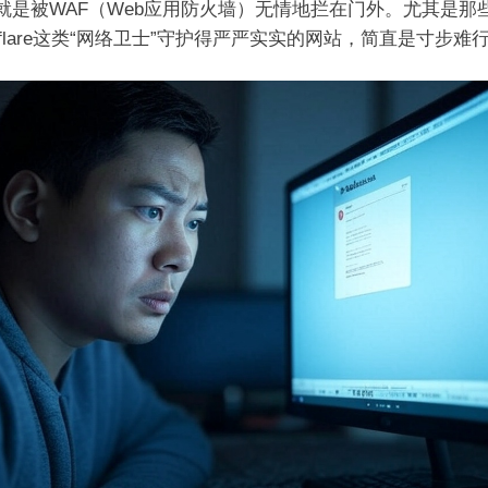
，就是被WAF（Web应用防火墙）无情地拦在门外。尤其是那
udflare这类“网络卫士”守护得严严实实的网站，简直是寸步难