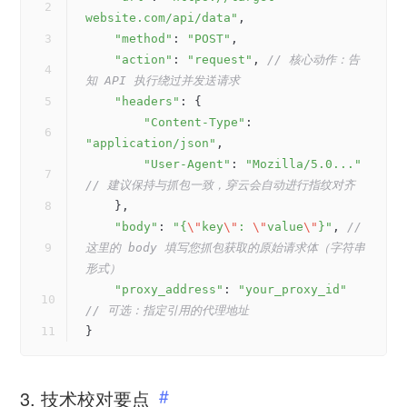
website.com/api/data"
,
"method"
: 
"POST"
,
"action"
: 
"request"
, 
// 核心动作：告
知 API 执行绕过并发送请求
"headers"
: {
"Content-Type"
: 
"application/json"
,
"User-Agent"
: 
"Mozilla/5.0..."
// 建议保持与抓包一致，穿云会自动进行指纹对齐
    },
"body"
: 
"{
\"
key
\"
: 
\"
value
\"
}"
, 
// 
这里的 body 填写您抓包获取的原始请求体（字符串
形式）
"proxy_address"
: 
"your_proxy_id"
// 可选：指定引用的代理地址
}
3. 技术校对要点