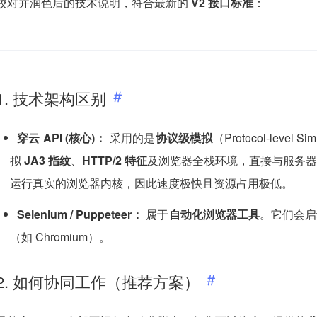
校对并润色后的技术说明，符合最新的
V2 接口标准
：
1. 技术架构区别
穿云 API (核心)：
采用的是
协议级模拟
（Protocol-level 
拟
JA3 指纹
、
HTTP/2 特征
及浏览器全栈环境，直接与服务器
运行真实的浏览器内核，因此速度极快且资源占用极低。
Selenium / Puppeteer：
属于
自动化浏览器工具
。它们会启
（如 Chromium）。
2. 如何协同工作（推荐方案）