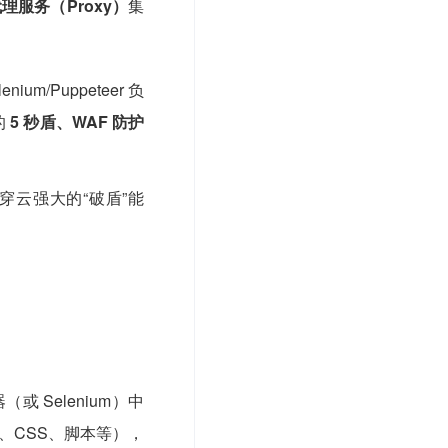
理服务（Proxy）
集
m/Puppeteer 负
的
5 秒盾、WAF 防护
云强大的“破盾”能
或 Selenium）中
、CSS、脚本等），